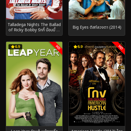
Talladega Nights The Ballad
Big Eyes ติสท์ลวงตา (2014)
of Ricky Bobby ริกกี้ บ๊อบบี้ ซ่า
ส์ตัวจริง ซิ่งกระเจิง (2006)
HD
HD
6.9
6.9