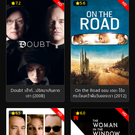
HD
HD
7.2
5.6
Doubt เด๊าท์…ปริศนาเกินคาด
On the Road ออน เดอะ โร้ด
เดา (2008)
กระโจนคว้าฝันวันของเรา (2012)
HD
HD
6.5
6.0