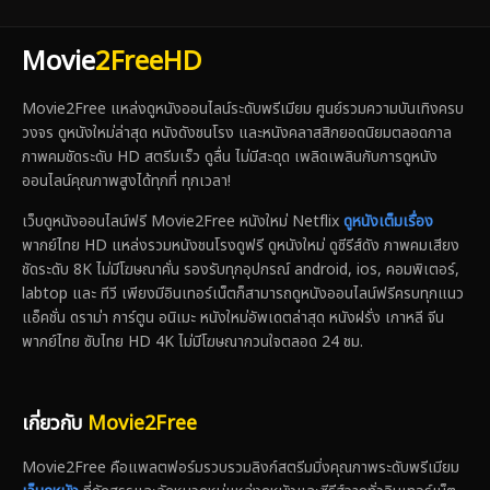
Movie
2FreeHD
Movie2Free แหล่งดูหนังออนไลน์ระดับพรีเมียม ศูนย์รวมความบันเทิงครบ
วงจร ดูหนังใหม่ล่าสุด หนังดังชนโรง และหนังคลาสสิกยอดนิยมตลอดกาล
ภาพคมชัดระดับ HD สตรีมเร็ว ดูลื่น ไม่มีสะดุด เพลิดเพลินกับการดูหนัง
ออนไลน์คุณภาพสูงได้ทุกที่ ทุกเวลา!
เว็บดูหนังออนไลน์ฟรี Movie2Free หนังใหม่ Netflix
ดูหนังเต็มเรื่อง
พากย์ไทย HD แหล่งรวมหนังชนโรงดูฟรี ดูหนังใหม่ ดูซีรีส์ดัง ภาพคมเสียง
ชัดระดับ 8K ไม่มีโฆษณาคั่น รองรับทุกอุปกรณ์ android, ios, คอมพิเตอร์,
labtop และ ทีวี เพียงมีอินเทอร์เน็ตก็สามารถดูหนังออนไลน์ฟรีครบทุกแนว
แอ็คชั่น ดราม่า การ์ตูน อนิเมะ หนังใหม่อัพเดตล่าสุด หนังฝรั่ง เกาหลี จีน
พากย์ไทย ซับไทย HD 4K ไม่มีโฆษณากวนใจตลอด 24 ชม.
เกี่ยวกับ
Movie2Free
Movie2Free คือแพลตฟอร์มรวบรวมลิงก์สตรีมมิ่งคุณภาพระดับพรีเมียม