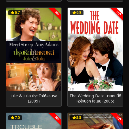
มหึมาพิพิธภัณฑ์ ดับเบิ้ลมันส์ทะลุ
โลก (2009)
HD
HD
6.7
6.8
Julie & Julia ปรุงรักให้ครบรส
The Wedding Date นายคนนี้ที่
(2009)
หัวใจบอก ใช่เลย (2005)
HD
HD
7.0
5.5