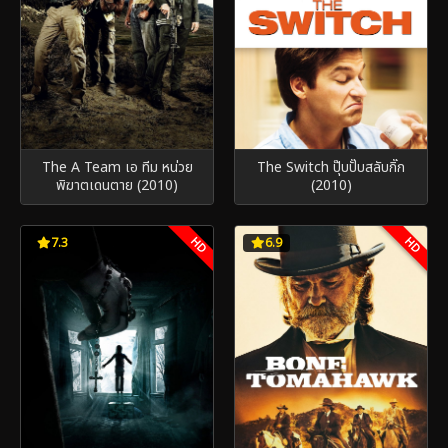
The A Team เอ ทีม หน่วย
The Switch ปุ๊บปั๊บสลับกิ๊ก
พิฆาตเดนตาย (2010)
(2010)
HD
HD
7.3
6.9