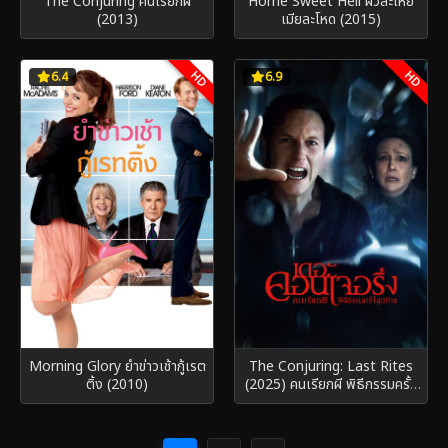
The Conjuring คนเรียกผี
Home Sweet Hell ผัวละเหี่ย
(2013)
เมียละโหด (2015)
HD
HD
6.4
6.9
Morning Glory ยำข่าวเช้ากู้เรต
The Conjuring: Last Rites
ติ้ง (2010)
(2025) คนเรียกผี พิธีกรรมครั้ง
สุดท้าย