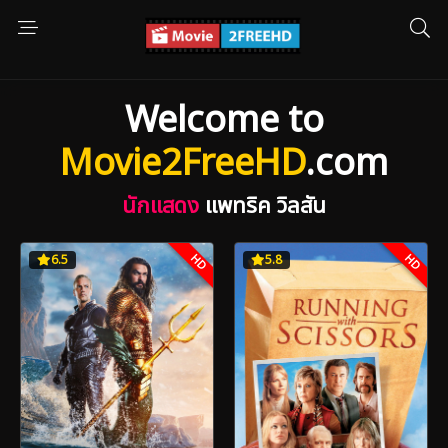
Welcome to
Movie2FreeHD
.com
นักแสดง
แพทริค วิลสัน
HD
HD
6.5
5.8