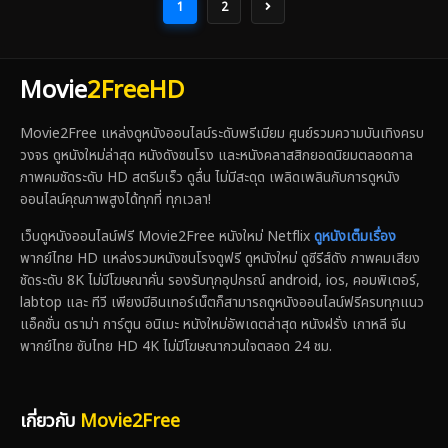
1
2
Movie
2FreeHD
Movie2Free แหล่งดูหนังออนไลน์ระดับพรีเมียม ศูนย์รวมความบันเทิงครบ
วงจร ดูหนังใหม่ล่าสุด หนังดังชนโรง และหนังคลาสสิกยอดนิยมตลอดกาล
ภาพคมชัดระดับ HD สตรีมเร็ว ดูลื่น ไม่มีสะดุด เพลิดเพลินกับการดูหนัง
ออนไลน์คุณภาพสูงได้ทุกที่ ทุกเวลา!
เว็บดูหนังออนไลน์ฟรี Movie2Free หนังใหม่ Netflix
ดูหนังเต็มเรื่อง
พากย์ไทย HD แหล่งรวมหนังชนโรงดูฟรี ดูหนังใหม่ ดูซีรีส์ดัง ภาพคมเสียง
ชัดระดับ 8K ไม่มีโฆษณาคั่น รองรับทุกอุปกรณ์ android, ios, คอมพิเตอร์,
labtop และ ทีวี เพียงมีอินเทอร์เน็ตก็สามารถดูหนังออนไลน์ฟรีครบทุกแนว
แอ็คชั่น ดราม่า การ์ตูน อนิเมะ หนังใหม่อัพเดตล่าสุด หนังฝรั่ง เกาหลี จีน
พากย์ไทย ซับไทย HD 4K ไม่มีโฆษณากวนใจตลอด 24 ชม.
เกี่ยวกับ
Movie2Free