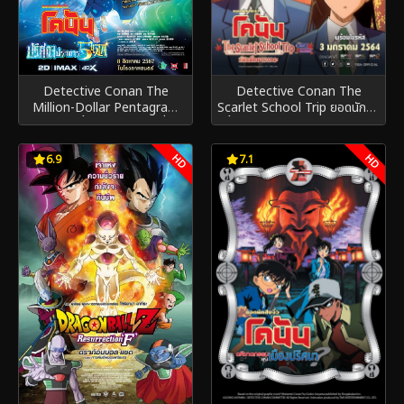
Detective Conan The
Detective Conan The
Million-Dollar Pentagram
Scarlet School Trip ยอดนักสืบ
ยอดนักสืบจิ๋วโคนัน เดอะมูฟวี่ 27
จิ๋วโคนัน ทัศนศึกษามรณะ(ภาคสี
ปริศนาปราการ 5 แฉก (2024)
แดงก่ำ-ภาคความรักสีแดง)
(2020)
HD
HD
6.9
7.1