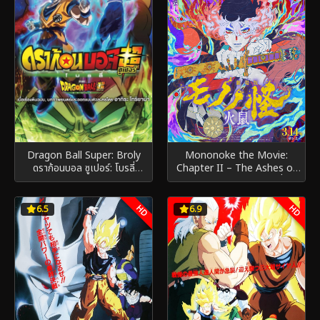
Dragon Ball Super: Broly
Mononoke the Movie:
ดราก้อนบอล ซูเปอร์: โบรลี่
Chapter II – The Ashes of
(2018)
Rage โมโนโนเกะ เดอะ มูฟวี่: บท
ที่ 2 – เถ้าธุลีแห่งความแค้น
(2025)
HD
HD
6.5
6.9