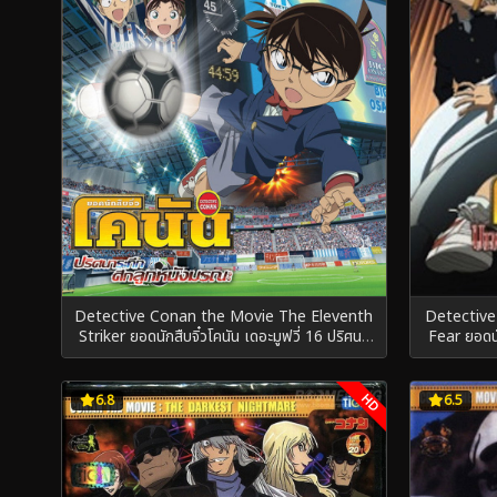
Detective Conan the Movie The Eleventh
Detective
Striker ยอดนักสืบจิ๋วโคนัน เดอะมูฟวี่ 16 ปริศนา
Fear ยอดนั
ระทึกศึกลูกหนังมรณะ (2012)
HD
6.8
6.5