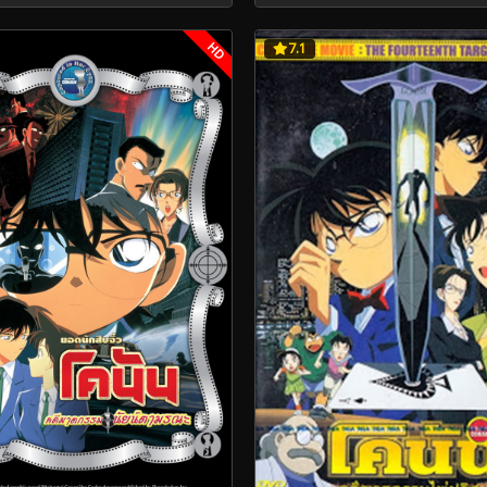
ิศนาบนถนนสายมรณะ (2002)
บทเพลงมรณะแด่เหล่านักสืบ 
HD
7.1