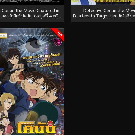
e Conan the Movie Captured in
Detective Conan the Mov
อดนักสืบจิ๋วโคนัน เดอะมูฟวี่ 4 คดี
Fourteenth Target ยอดนักสืบจิ๋วโคน
ตกรรมนัยน์ตามรณะ (2000)
2 คดีฆาตกรรมไพ่ปริศนา (1
HD