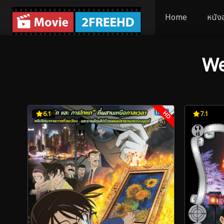
Home
หนัง
We
HD
6.1
7.1