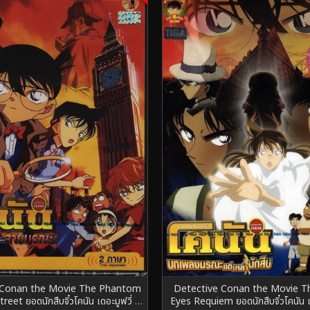
 Conan the Movie The Phantom
Detective Conan the Movie Th
reet ยอดนักสืบจิ๋วโคนัน เดอะมูฟวี่ 6
Eyes Requiem ยอดนักสืบจิ๋วโคนัน เ