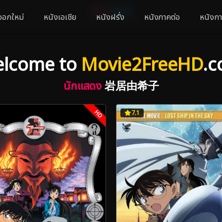
ออกใหม่
หนังเอเชีย
หนังฝรั่ง
หนังภาคต่อ
หนังกา
lcome to
Movie2FreeHD
.
นักแสดง
岩居由希子
HD
7.1