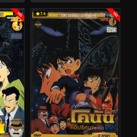
(2006)
ตราแห่งรัตติกาลสีเงิน (2004)
HD
HD
7.4