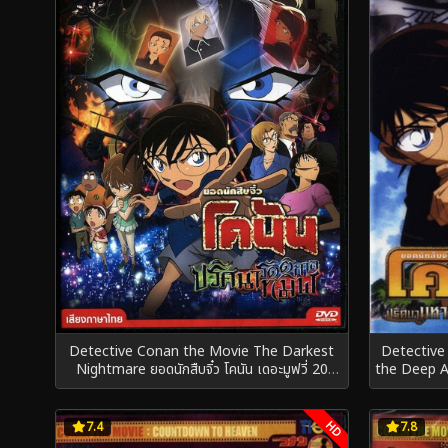
Detective Conan the Movie The Darkest
Detective
Nightmare ยอดนักสืบจิ๋ว โคนัน เดอะมูฟวี่ 20
the Deep Azu
ปริศนารัตติกาลทมิฬ (2016)
ปริศ
HD
7.4
7.8