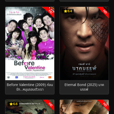
น้อย ถึงปานกลาง
HD
HD
6.4
Before Valentine (2009) ก่อน
Eternal Bond (2025) นาค
รัก…หมุนรอบตัวเรา
บรรพ์
HD
HD
6.6