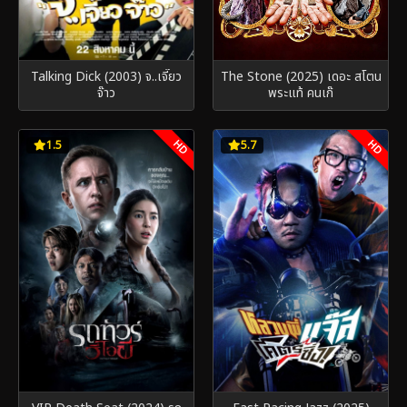
Talking Dick (2003) จ..เจี๊ยว
The Stone (2025) เดอะ สโตน
จ๊าว
พระแท้ คนเก๊
HD
HD
1.5
5.7