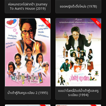
ห่อหมกฮวกไปฝากป้า Journey
ยอดหญิงต๊ะติ๊งโหน่ง (1978)
To Aunt’s House (2019)
HD
HD
แบบว่าโลกนี้มีแต่น้ำเต้าหู้และครู
น้ำเต้าหู้กับครูระเบียบ 2 (1995)
ระเบียบ (1994)