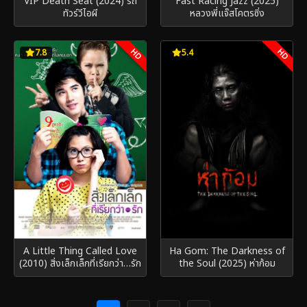
VIP Death Seat (2024) รถ
Fast Racing Jazz (2025)
ทัวร์วีไอผี
หลวงพี่แจ๊สโคตรซิ่ง
HD
HD
7.8
5.4
A Little Thing Called Love
Ha Gom: The Darkness of
(2010) สิ่งเล็กเล็กที่เรียกว่า…รัก
the Soul (2025) ห่าก้อม