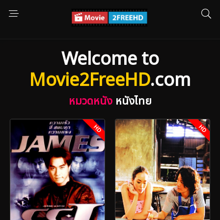
Welcome to
Movie2FreeHD
.com
หมวดหนัง
หนังไทย
HD
HD