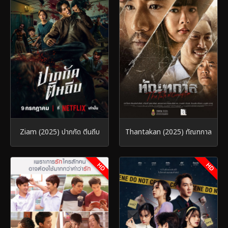
Ziam (2025) ปากกัด ตีนถีบ
Thantakan (2025) ทัณฑกาล
HD
HD