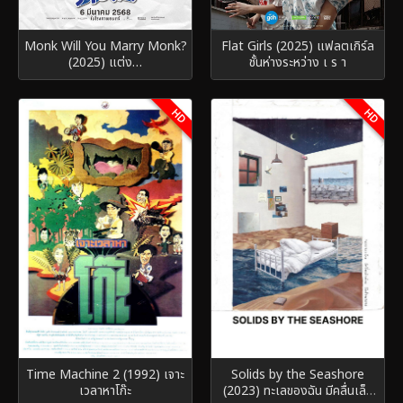
Monk Will You Marry Monk?
Flat Girls (2025) แฟลตเกิร์ล
(2025) แต่ง…
ชั้นห่างระหว่าง เ ร า
HD
HD
Time Machine 2 (1992) เจาะ
Solids by the Seashore
เวลาหาโก๊ะ
(2023) ทะเลของฉัน มีคลื่นเล็ก