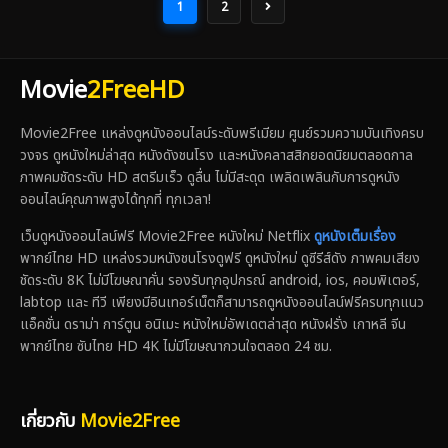
1
2
Movie
2FreeHD
Movie2Free แหล่งดูหนังออนไลน์ระดับพรีเมียม ศูนย์รวมความบันเทิงครบ
วงจร ดูหนังใหม่ล่าสุด หนังดังชนโรง และหนังคลาสสิกยอดนิยมตลอดกาล
ภาพคมชัดระดับ HD สตรีมเร็ว ดูลื่น ไม่มีสะดุด เพลิดเพลินกับการดูหนัง
ออนไลน์คุณภาพสูงได้ทุกที่ ทุกเวลา!
เว็บดูหนังออนไลน์ฟรี Movie2Free หนังใหม่ Netflix
ดูหนังเต็มเรื่อง
พากย์ไทย HD แหล่งรวมหนังชนโรงดูฟรี ดูหนังใหม่ ดูซีรีส์ดัง ภาพคมเสียง
ชัดระดับ 8K ไม่มีโฆษณาคั่น รองรับทุกอุปกรณ์ android, ios, คอมพิเตอร์,
labtop และ ทีวี เพียงมีอินเทอร์เน็ตก็สามารถดูหนังออนไลน์ฟรีครบทุกแนว
แอ็คชั่น ดราม่า การ์ตูน อนิเมะ หนังใหม่อัพเดตล่าสุด หนังฝรั่ง เกาหลี จีน
พากย์ไทย ซับไทย HD 4K ไม่มีโฆษณากวนใจตลอด 24 ชม.
เกี่ยวกับ
Movie2Free