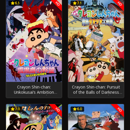
โลกแห่งความฝัน
HD
HD
6.1
7.1
Crayon Shin-chan:
Crayon Shin-chan: Pursuit
Unkokusai’s Ambition
of the Balls of Darkness
(1995) ชินจัง เดอะมูฟวี่ 3 ตอน
(1997) ชินจัง เดอะมูฟวี่ 5 ตอน
ความฝักใฝ่ของอูนโคคุซาอิ
โล้นซ่าสาวแสบ กับลูกแก้วแห่ง
ความมืด
HD
HD
7.0
6.0