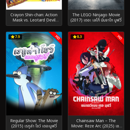
Crayon Shin-chan: Action
The LEGO Ninjago Movie
Mask vs. Leotard Devil
(2017) เดอะ เลโก้ นินจาโก มูฟวี่
(1993) ชินจัง เดอะมูฟวี่ 1 ตอน
หน้ากากแอ็คชัน ปะทะ ชุดรัดรูป
ปีศาจ
HD
HD
7.9
8.3
Regular Show: The Movie
Chainsaw Man – The
(2015) เรกูล่า โชว์ เดอะมูฟวี่
Movie: Reze Arc (2025) เชน