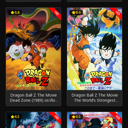
ซอว์ แมน เดอะ มูฟวี่ เรื่องราว
ของเรเซ่
HD
HD
6.8
6.6
Dragon Ball Z The Movie
Dragon Ball Z The Movie
Dead Zone (1989) ดราก้อน
The World’s Strongest
บอลแซด เดอะมูฟวี่ 01 ปะทะกา
(1990) ดราก้อนบอลแซด เดอะ
ลิคจูเนียร์
มูฟวี่ 02 ยอดยุทธหนึ่งในใต้หล้า
HD
HD
6.5
6.5