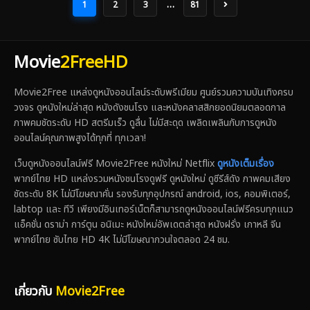
…
1
2
3
81
Movie
2FreeHD
Movie2Free แหล่งดูหนังออนไลน์ระดับพรีเมียม ศูนย์รวมความบันเทิงครบ
วงจร ดูหนังใหม่ล่าสุด หนังดังชนโรง และหนังคลาสสิกยอดนิยมตลอดกาล
ภาพคมชัดระดับ HD สตรีมเร็ว ดูลื่น ไม่มีสะดุด เพลิดเพลินกับการดูหนัง
ออนไลน์คุณภาพสูงได้ทุกที่ ทุกเวลา!
เว็บดูหนังออนไลน์ฟรี Movie2Free หนังใหม่ Netflix
ดูหนังเต็มเรื่อง
พากย์ไทย HD แหล่งรวมหนังชนโรงดูฟรี ดูหนังใหม่ ดูซีรีส์ดัง ภาพคมเสียง
ชัดระดับ 8K ไม่มีโฆษณาคั่น รองรับทุกอุปกรณ์ android, ios, คอมพิเตอร์,
labtop และ ทีวี เพียงมีอินเทอร์เน็ตก็สามารถดูหนังออนไลน์ฟรีครบทุกแนว
แอ็คชั่น ดราม่า การ์ตูน อนิเมะ หนังใหม่อัพเดตล่าสุด หนังฝรั่ง เกาหลี จีน
พากย์ไทย ซับไทย HD 4K ไม่มีโฆษณากวนใจตลอด 24 ชม.
เกี่ยวกับ
Movie2Free