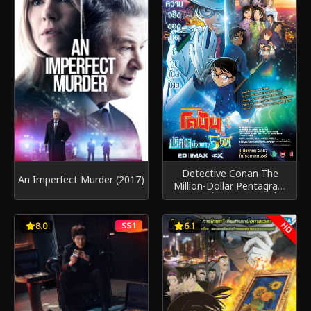
Detective Conan The
An Imperfect Murder (2017)
Million-Dollar Pentagram
ยอดนักสืบจิ๋วโคนัน เดอะมูฟวี่ 27
ปริศนาปราการ 5 แฉก (2024)
HD
8.0
SS1
6.1