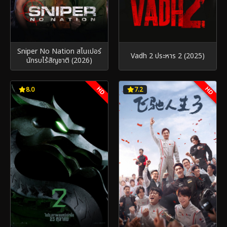
Sniper No Nation สไนเปอร์
Vadh 2 ประหาร 2 (2025)
นักรบไร้สัญชาติ (2026)
HD
HD
8.0
7.2