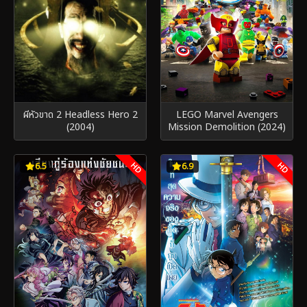
ผีหัวขาด 2 Headless Hero 2
LEGO Marvel Avengers
(2004)
Mission Demolition (2024)
HD
HD
6.5
6.9