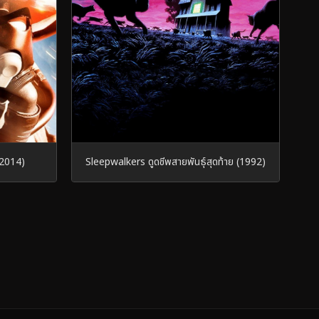
(2014)
Sleepwalkers ดูดชีพสายพันธุ์สุดท้าย (1992)