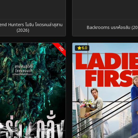
nd Hunters โมจิน โคตรคนล่าสุสาน
Backrooms นรกห้องลับ (20
(2026)
HD
6.0