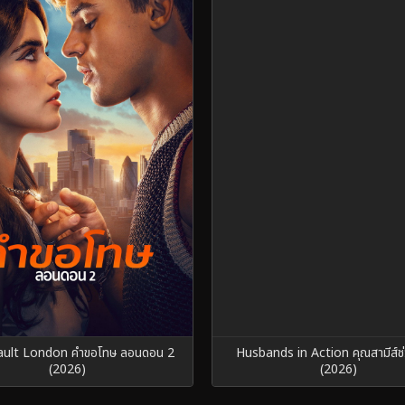
ault London คำขอโทษ ลอนดอน 2
Husbands in Action คุณสามีส์ช่
(2026)
(2026)