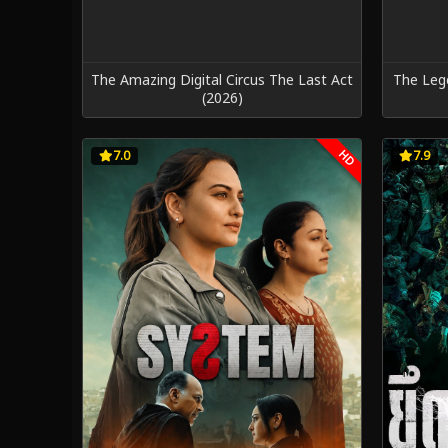
The Amazing Digital Circus The Last Act
The Lege
(2026)
HD
7.0
7.9