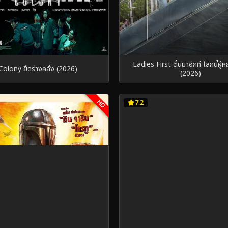
Ladies First ตื่นมาอีกที โลกนี้ผู้
Colony ยึดร่างคลั่ง (2026)
(2026)
HD
7.2