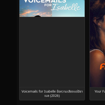
Voicemails for Isabelle ข้อความเสียงแด่อิซา
Your F
เบล (2026)