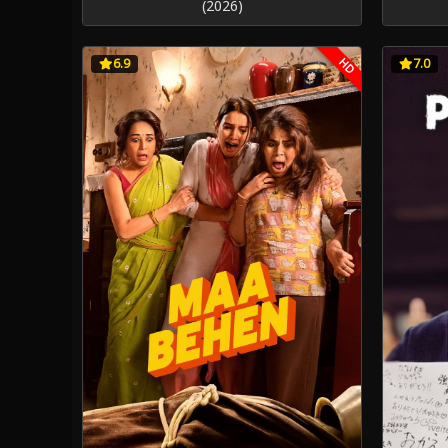
(2026)
HD
6.9
7.0