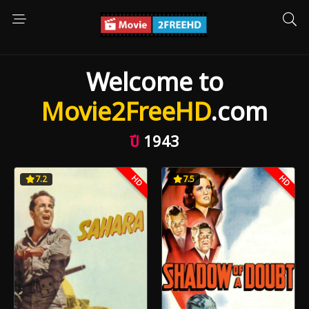
Welcome to
Movie2FreeHD
.com
ปี
1943
HD
HD
7.2
7.5