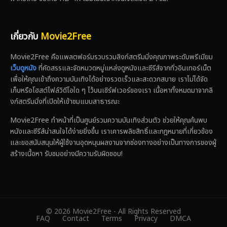
เกี่ยวกับ
Movie2Free
Movie2Free คือแพลตฟอร์มรวบรวมลิงก์สตรีมมิ่งคุณภาพระดับพรีเมียม
เว็บดูหนัง
ที่คัดสรรและจัดหมวดหมู่แหล่งดูหนังและซีรีส์จากทั่วอินเทอร์เน็ต
เพื่อให้คุณเข้าถึงความบันเทิงได้อย่างรวดเร็วและสะดวกสบาย เราไม่ได้จัด
เก็บหรือโฮสต์ไฟล์วิดีโอใด ๆ ไว้บนเซิร์ฟเวอร์ของเรา เนื้อหาทั้งหมดมาจากลิ
งก์สตรีมมิ่งที่เปิดให้เข้าชมแบบสาธารณะ
Movie2Free ทำหน้าที่เป็นศูนย์รวมความบันเทิงส่วนตัว ช่วยให้คุณค้นพบ
หนังและซีรีส์น่าสนใจได้ง่ายยิ่งขึ้น เราเคารพลิขสิทธิ์และกฎหมายที่เกี่ยวข้อง
และขอสนับสนุนให้ผู้ใช้งานอุดหนุนผลงานจากช่องทางอย่างเป็นทางการของผู้
สร้างเนื้อหา รับชมอย่างมีความรับผิดชอบ!
© 2026 Movie2Free - All Rights Reserved
FAQ
Contact
Terms
Privacy
DMCA