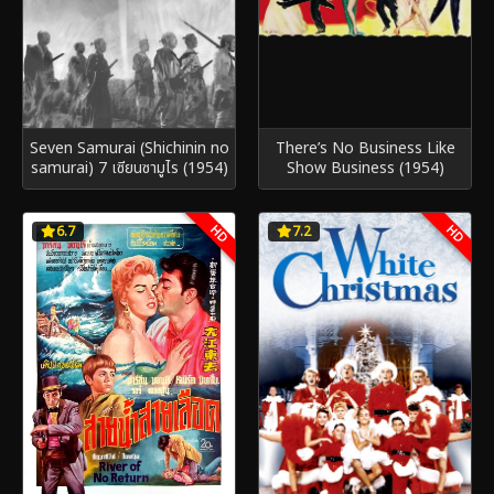
Seven Samurai (Shichinin no
There’s No Business Like
samurai) 7 เซียนซามูไร (1954)
Show Business (1954)
HD
HD
6.7
7.2