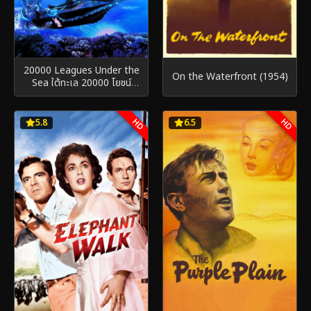
20000 Leagues Under the
On the Waterfront (1954)
Sea ใต้ทะเล 20000 โยชน์
(1954)
HD
HD
5.8
6.5