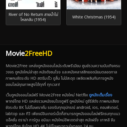
River of No Return สายน้ำไม่
White Christmas (1954)
ไหลกลับ (1954)
Movie
2FreeHD
Movie2Free แหล่งดูหนังออนไลน์ระดับพรีเมียม ศูนย์รวมความบันเทิงครบ
วงจร ดูหนังใหม่ล่าสุด หนังดังชนโรง และหนังคลาสสิกยอดนิยมตลอดกาล
ภาพคมชัดระดับ HD สตรีมเร็ว ดูลื่น ไม่มีสะดุด เพลิดเพลินกับการดูหนัง
ออนไลน์คุณภาพสูงได้ทุกที่ ทุกเวลา!
เว็บดูหนังออนไลน์ฟรี Movie2Free หนังใหม่ Netflix
ดูหนังเต็มเรื่อง
พากย์ไทย HD แหล่งรวมหนังชนโรงดูฟรี ดูหนังใหม่ ดูซีรีส์ดัง ภาพคมเสียง
ชัดระดับ 8K ไม่มีโฆษณาคั่น รองรับทุกอุปกรณ์ android, ios, คอมพิเตอร์,
labtop และ ทีวี เพียงมีอินเทอร์เน็ตก็สามารถดูหนังออนไลน์ฟรีครบทุกแนว
แอ็คชั่น ดราม่า การ์ตูน อนิเมะ หนังใหม่อัพเดตล่าสุด หนังฝรั่ง เกาหลี จีน
พากย์ไทย ซับไทย HD 4K ไม่มีโฆษณากวนใจตลอด 24 ชม.