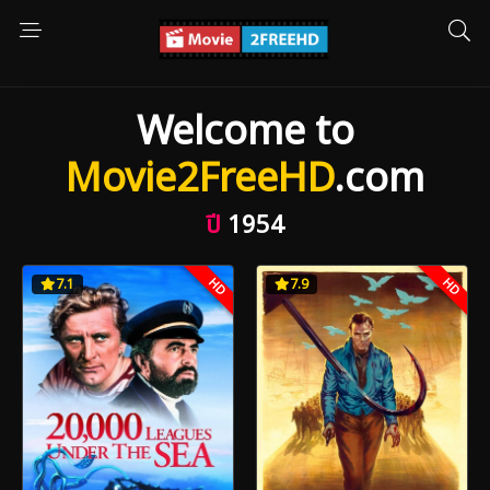
Welcome to
Movie2FreeHD
.com
ปี
1954
HD
HD
7.1
7.9