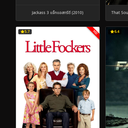
Jackass 3 แจ็กแอสทรีดี (2010)
That Sou
HD
5.7
6.4