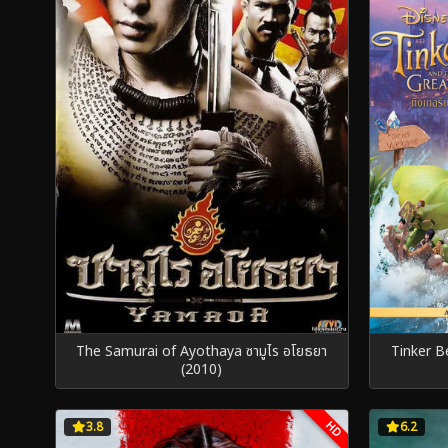
The Samurai of Ayothaya ซามูไร อโยธยา
Tinker Be
(2010)
HD
3.8
6.2