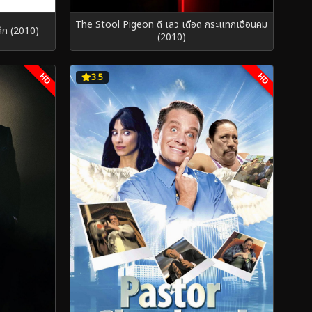
The Stool Pigeon ดี เลว เดือด กระแทกเฉือนคม
ึก (2010)
(2010)
HD
HD
3.5