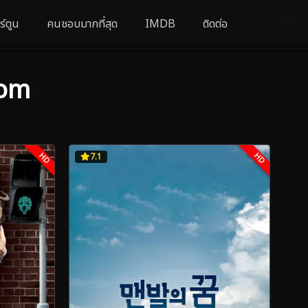
ร์ตูน
คนชอบมากที่สุด
IMDB
ติดต่อ
com
HD
HD
7.1