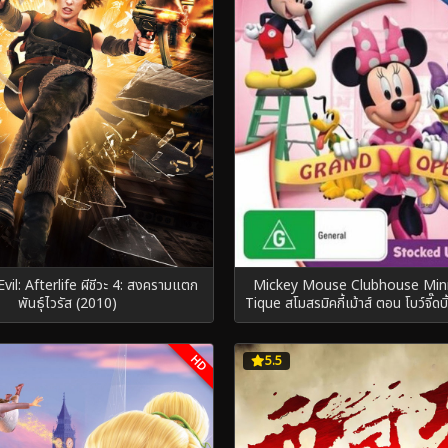
vil: Afterlife ผีชีวะ 4: สงครามแตก
Mickey Mouse Clubhouse Min
พันธุ์ไวรัส (2010)
Tique สโมสรมิคกี้เม้าส์ ตอน โบว์จี๊ดบิ
HD
5.5