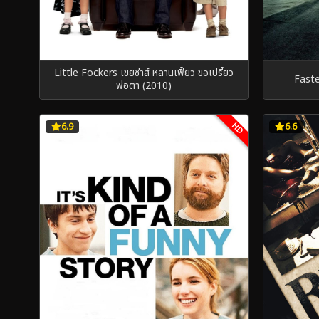
Little Fockers เขยซ่าส์ หลานเฟี้ยว ขอเปรี้ยว
Faste
พ่อตา (2010)
HD
6.9
6.6