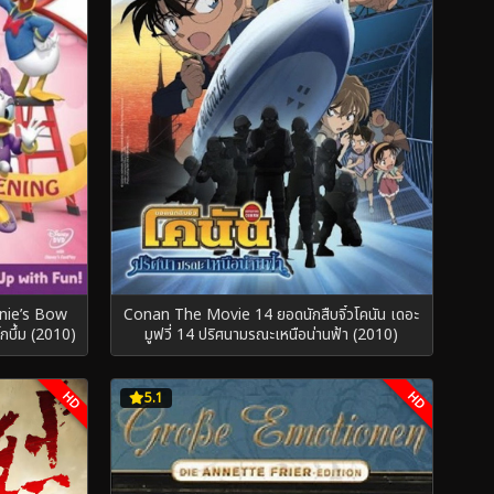
nie’s Bow
Conan The Movie 14 ยอดนักสืบจิ๋วโคนัน เดอะ
้กบึ้ม (2010)
มูฟวี่ 14 ปริศนามรณะเหนือน่านฟ้า (2010)
HD
HD
5.1