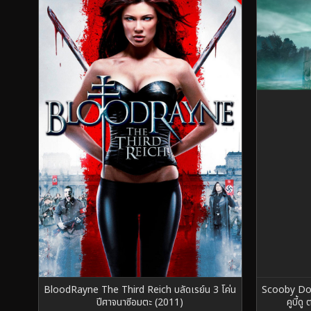
BloodRayne The Third Reich บลัดเรย์น 3 โค่น
Scooby Do
ปีศาจนาซีอมตะ (2011)
คูบี้