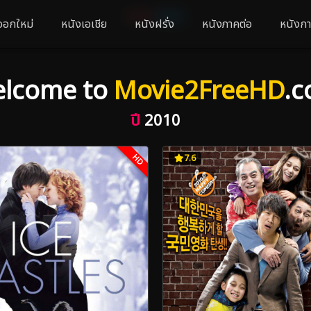
ออกใหม่
หนังเอเชีย
หนังฝรั่ง
หนังภาคต่อ
หนังกา
lcome to
Movie2FreeHD
.
ปี
2010
HD
7.6