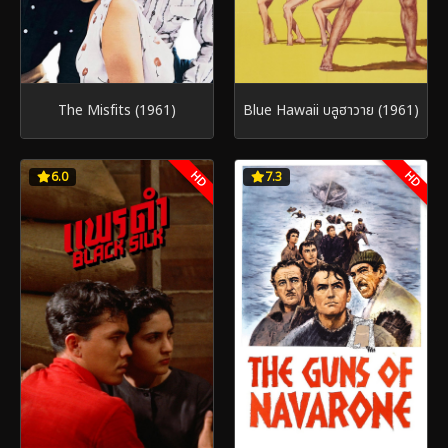
The Misfits (1961)
Blue Hawaii บลูฮาวาย (1961)
HD
HD
6.0
7.3