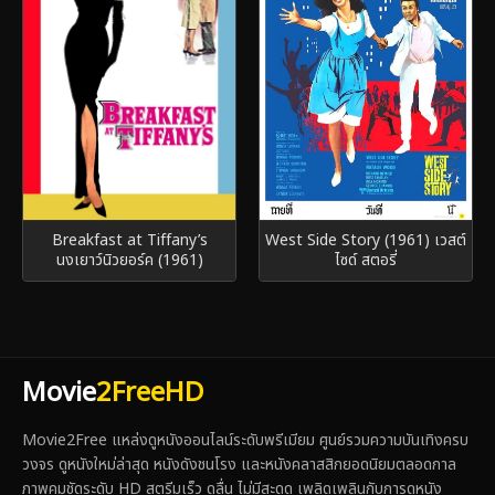
Breakfast at Tiffany’s
West Side Story (1961) เวสต์
นงเยาว์นิวยอร์ค (1961)
ไซด์ สตอรี่
Movie
2FreeHD
Movie2Free แหล่งดูหนังออนไลน์ระดับพรีเมียม ศูนย์รวมความบันเทิงครบ
วงจร ดูหนังใหม่ล่าสุด หนังดังชนโรง และหนังคลาสสิกยอดนิยมตลอดกาล
ภาพคมชัดระดับ HD สตรีมเร็ว ดูลื่น ไม่มีสะดุด เพลิดเพลินกับการดูหนัง