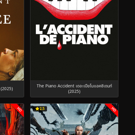
The Piano Accident เดอะเปียโนแอคซิเดนท์
 (2025)
(2025)
HD
HD
2.5