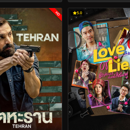
HD
5.0