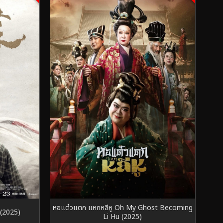
หอแต๋วแตก แหกหลีหู Oh My Ghost Becoming
 (2025)
Li Hu (2025)