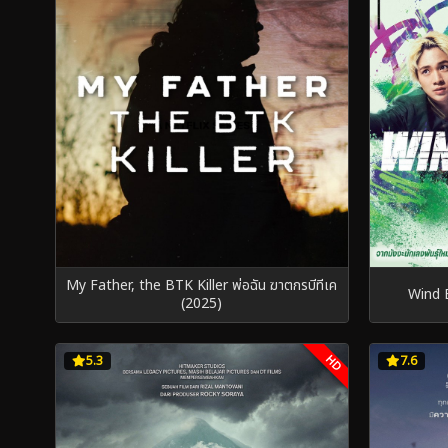
My Father, the BTK Killer พ่อฉัน ฆาตกรบีทีเค
Wind B
(2025)
HD
5.3
7.6