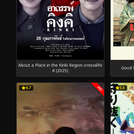
About a Place in the Kinki Region อาถรรพ์คิง
Good F
คิ (2025)
HD
6.7
5.5