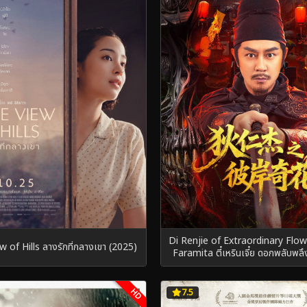
Di Renjie of Extraordinary Flo
w of Hills ลางรักที่กลางเขา (2025)
Faramita ตี๋เหรินเจี๋ย ดอกพลับพ
(2025)
HD
7.5