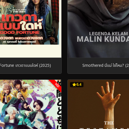
ortune เทวดาแบบใดห์ (2025)
Smothered นี่แม่ ใช่ไหม? (
HD
6.4