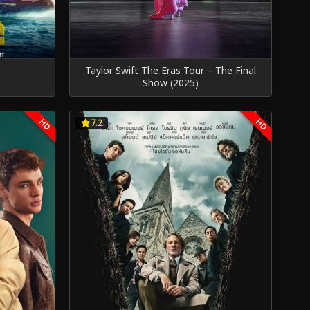
Taylor Swift The Eras Tour – The Final
Show (2025)
HD
HD
7.2