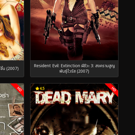
Resident Evil: Extinction ผีชีวะ 3: สงครามสูญ
จิ้น (2007)
พันธุ์ไวรัส (2007)
HD
HD
4.5