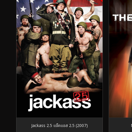
Jackass 2.5 แจ็คแอส 2.5 (2007)