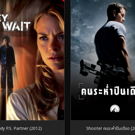
My P.S. Partner (2012)
Shooter คนระห่ำปืนเดือด (