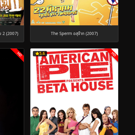
ย 2 (2007)
The Sperm อสุจ๊าก (2007)
HD
HD
5.6