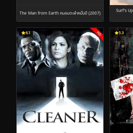
Surf’s Up 
The Man from Earth คนอมตะฝ่าหมื่นปี (2007)
HD
6.1
5.3