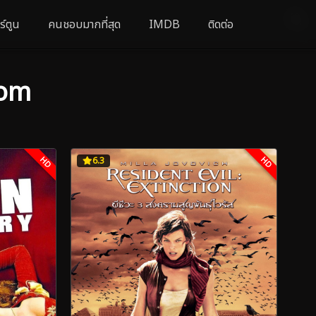
ร์ตูน
คนชอบมากที่สุด
IMDB
ติดต่อ
com
HD
HD
6.3