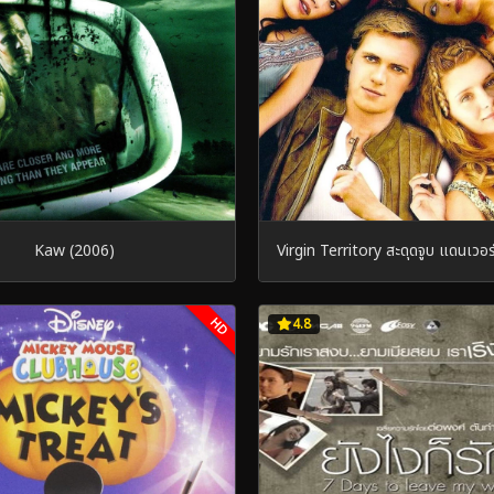
Kaw (2006)
Virgin Territory สะดุดจูบ แดนเวอร์
HD
4.8