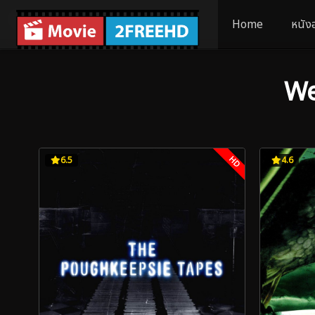
Home
หนัง
We
HD
6.5
4.6