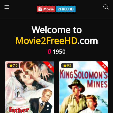
Welcome to
Movie2FreeHD
.com
ปี
1950
HD
HD
7.0
6.5