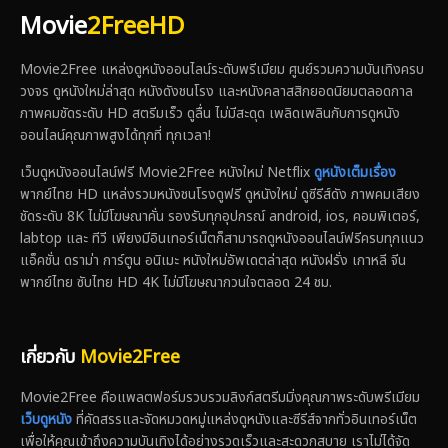
Movie
2FreeHD
Movie2Free แหล่งดูหนังออนไลน์ระดับพรีเมียม ศูนย์รวมความบันเทิงครบ
วงจร ดูหนังใหม่ล่าสุด หนังดังชนโรง และหนังคลาสสิกยอดนิยมตลอดกาล
ภาพคมชัดระดับ HD สตรีมเร็ว ดูลื่น ไม่มีสะดุด เพลิดเพลินกับการดูหนัง
ออนไลน์คุณภาพสูงได้ทุกที่ ทุกเวลา!
เว็บดูหนังออนไลน์ฟรี Movie2Free หนังใหม่ Netflix
ดูหนังเต็มเรื่อง
พากย์ไทย HD แหล่งรวมหนังชนโรงดูฟรี ดูหนังใหม่ ดูซีรีส์ดัง ภาพคมเสียง
ชัดระดับ 8K ไม่มีโฆษณาคั่น รองรับทุกอุปกรณ์ android, ios, คอมพิเตอร์,
labtop และ ทีวี เพียงมีอินเทอร์เน็ตก็สามารถดูหนังออนไลน์ฟรีครบทุกแนว
แอ็คชั่น ดราม่า การ์ตูน อนิเมะ หนังใหม่อัพเดตล่าสุด หนังฝรั่ง เกาหลี จีน
พากย์ไทย ซับไทย HD 4K ไม่มีโฆษณากวนใจตลอด 24 ชม.
เกี่ยวกับ
Movie2Free
Movie2Free คือแพลตฟอร์มรวบรวมลิงก์สตรีมมิ่งคุณภาพระดับพรีเมียม
เว็บดูหนัง
ที่คัดสรรและจัดหมวดหมู่แหล่งดูหนังและซีรีส์จากทั่วอินเทอร์เน็ต
เพื่อให้คุณเข้าถึงความบันเทิงได้อย่างรวดเร็วและสะดวกสบาย เราไม่ได้จัด