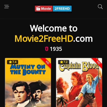
Welcome to
Movie2FreeHD
.com
ปี
1935
HD
HD
7.4
7.2