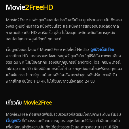
Movie
2FreeHD
Movie2Free แหล่งดูหนังออนไลน์ระดับพรีเมียม ศูนย์รวมความบันเทิงครบ
วงจร ดูหนังใหม่ล่าสุด หนังดังชนโรง และหนังคลาสสิกยอดนิยมตลอดกาล
ภาพคมชัดระดับ HD สตรีมเร็ว ดูลื่น ไม่มีสะดุด เพลิดเพลินกับการดูหนัง
ออนไลน์คุณภาพสูงได้ทุกที่ ทุกเวลา!
เว็บดูหนังออนไลน์ฟรี Movie2Free หนังใหม่ Netflix
ดูหนังเต็มเรื่อง
พากย์ไทย HD แหล่งรวมหนังชนโรงดูฟรี ดูหนังใหม่ ดูซีรีส์ดัง ภาพคมเสียง
ชัดระดับ 8K ไม่มีโฆษณาคั่น รองรับทุกอุปกรณ์ android, ios, คอมพิเตอร์,
labtop และ ทีวี เพียงมีอินเทอร์เน็ตก็สามารถดูหนังออนไลน์ฟรีครบทุกแนว
แอ็คชั่น ดราม่า การ์ตูน อนิเมะ หนังใหม่อัพเดตล่าสุด หนังฝรั่ง เกาหลี จีน
พากย์ไทย ซับไทย HD 4K ไม่มีโฆษณากวนใจตลอด 24 ชม.
เกี่ยวกับ
Movie2Free
Movie2Free คือแพลตฟอร์มรวบรวมลิงก์สตรีมมิ่งคุณภาพระดับพรีเมียม
เว็บดูหนัง
ที่คัดสรรและจัดหมวดหมู่แหล่งดูหนังและซีรีส์จากทั่วอินเทอร์เน็ต
เพื่อให้คุณเข้าถึงความบันเทิงได้อย่างรวดเร็วและสะดวกสบาย เราไม่ได้จัด