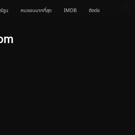
ร์ตูน
คนชอบมากที่สุด
IMDB
ติดต่อ
com