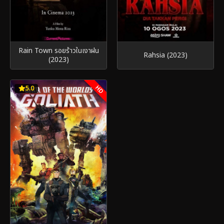
Rain Town รอยร้าวในเงาฝน
Rahsia (2023)
(2023)
HD
5.0