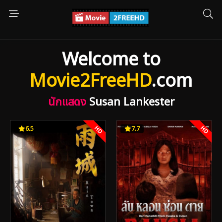
Welcome to
Movie2FreeHD
.com
นักแสดง
Susan Lankester
HD
HD
6.5
7.7