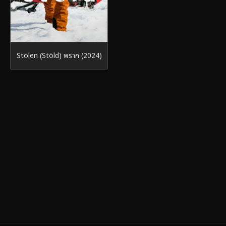
Stolen (Stöld) พราก (2024)