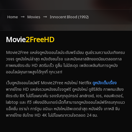
Home
Movies
Innocent Blood (1992)
Movie
2FreeHD
Movie2Free แหล่งดูหนังออนไลน์ระดับพรีเมียม ศูนย์รวมความบันเทิงครบ
วงจร ดูหนังใหม่ล่าสุด หนังดังชนโรง และหนังคลาสสิกยอดนิยมตลอดกาล
ภาพคมชัดระดับ HD สตรีมเร็ว ดูลื่น ไม่มีสะดุด เพลิดเพลินกับการดูหนัง
ออนไลน์คุณภาพสูงได้ทุกที่ ทุกเวลา!
เว็บดูหนังออนไลน์ฟรี Movie2Free หนังใหม่ Netflix
ดูหนังเต็มเรื่อง
พากย์ไทย HD แหล่งรวมหนังชนโรงดูฟรี ดูหนังใหม่ ดูซีรีส์ดัง ภาพคมเสียง
ชัดระดับ 8K ไม่มีโฆษณาคั่น รองรับทุกอุปกรณ์ android, ios, คอมพิเตอร์,
labtop และ ทีวี เพียงมีอินเทอร์เน็ตก็สามารถดูหนังออนไลน์ฟรีครบทุกแนว
แอ็คชั่น ดราม่า การ์ตูน อนิเมะ หนังใหม่อัพเดตล่าสุด หนังฝรั่ง เกาหลี จีน
พากย์ไทย ซับไทย HD 4K ไม่มีโฆษณากวนใจตลอด 24 ชม.