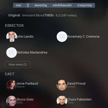
ตลก
บู๊
สยองขวัญ
หนังรักโรแมนติก
อาชญากรรม
Original:
Innocent Blood
TMDb:
6.2
(247 votes)
DIRECTOR
John Landis
Rosemary C. Cremona
Nicholas Mastandrea
View more (1)
CAST
Anne Parillaud
David Proval
Marie
Lenny
Rocco Sisto
Chazz Palminteri
Gilly
Tony