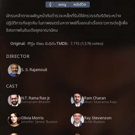
บู๊
ผจญ
หนังชีวิต
นักรบกล้าตายเผชิญหน้ากับตำรวจเหล็กที่รับใช้จักรวรรดิบริติชระหว่าง
ปฏิบัติภารกิจสุดหิน ในภาพยนตร์มหากาพย์ที่บอกเล่าเรื่องราวการต่อสู้เพื่อ
อิสรภาพในอินเดียยุคอาณานิคม
Original:
రౌద్రం రణం రుధిరం
TMDb:
7.715
(1,576 votes)
DIRECTOR
S. S. Rajamouli
CAST
N.T. Rama Rao Jr.
Ram Charan
Komaram Bheem
Alluri Sitarama Raju
Olivia Morris
Ray Stevenson
Jennifer 'Jenny' Buxton
Scott Buxton