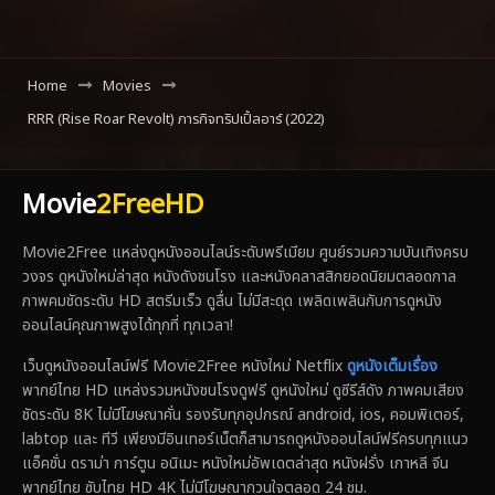
Home
Movies
RRR (Rise Roar Revolt) ภารกิจทริปเปิ้ลอาร์ (2022)
Movie
2FreeHD
Movie2Free แหล่งดูหนังออนไลน์ระดับพรีเมียม ศูนย์รวมความบันเทิงครบ
วงจร ดูหนังใหม่ล่าสุด หนังดังชนโรง และหนังคลาสสิกยอดนิยมตลอดกาล
ภาพคมชัดระดับ HD สตรีมเร็ว ดูลื่น ไม่มีสะดุด เพลิดเพลินกับการดูหนัง
ออนไลน์คุณภาพสูงได้ทุกที่ ทุกเวลา!
เว็บดูหนังออนไลน์ฟรี Movie2Free หนังใหม่ Netflix
ดูหนังเต็มเรื่อง
พากย์ไทย HD แหล่งรวมหนังชนโรงดูฟรี ดูหนังใหม่ ดูซีรีส์ดัง ภาพคมเสียง
ชัดระดับ 8K ไม่มีโฆษณาคั่น รองรับทุกอุปกรณ์ android, ios, คอมพิเตอร์,
labtop และ ทีวี เพียงมีอินเทอร์เน็ตก็สามารถดูหนังออนไลน์ฟรีครบทุกแนว
แอ็คชั่น ดราม่า การ์ตูน อนิเมะ หนังใหม่อัพเดตล่าสุด หนังฝรั่ง เกาหลี จีน
พากย์ไทย ซับไทย HD 4K ไม่มีโฆษณากวนใจตลอด 24 ชม.