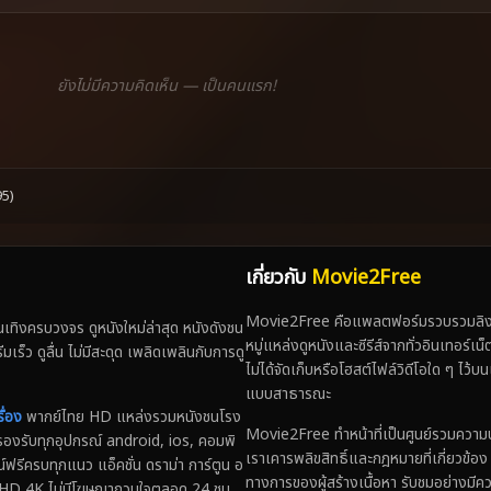
ยังไม่มีความคิดเห็น — เป็นคนแรก!
95)
เกี่ยวกับ
Movie2Free
Movie2Free คือแพลตฟอร์มรวบรวมลิงก์
ทิงครบวงจร ดูหนังใหม่ล่าสุด หนังดังชน
หมู่แหล่งดูหนังและซีรีส์จากทั่วอินเทอร์เ
 ดูลื่น ไม่มีสะดุด เพลิดเพลินกับการดู
ไม่ได้จัดเก็บหรือโฮสต์ไฟล์วิดีโอใด ๆ ไว้บน
แบบสาธารณะ
ื่อง
พากย์ไทย HD แหล่งรวมหนังชนโรง
Movie2Free ทำหน้าที่เป็นศูนย์รวมความบันเ
่น รองรับทุกอุปกรณ์ android, ios, คอมพิ
เราเคารพลิขสิทธิ์และกฎหมายที่เกี่ยวข้อ
์ฟรีครบทุกแนว แอ็คชั่น ดราม่า การ์ตูน อ
ทางการของผู้สร้างเนื้อหา รับชมอย่างมีค
ไทย HD 4K ไม่มีโฆษณากวนใจตลอด 24 ชม.