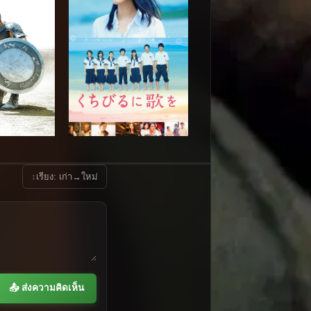
↕
เรียง: เก่า→ใหม่
📤 ส่งความคิดเห็น