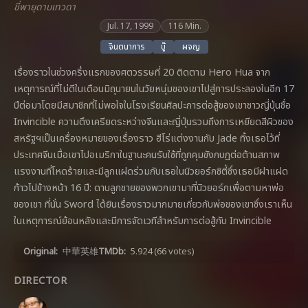
ขี่พายุดาบเทวดา
Jul. 17, 1999
116 Min.
จินตนาการ
บู๊
ผจญ
เรื่องราวในช่วงครึ่งแรกของศตวรรษที่ 20 ติดตาม Hero Hua จาก
เหตุการณ์ที่ไม่ดีในเดือนมิถุนายนในวัยหนุ่มของเขาไปสู่การประลองในอีก 17
ปีต่อมาโดยมีสมาชิกที่ไม่พอใจในโรงเรียนศิลปะการต่อสู้ของเขาชาวญี่ปุ่นชื่อ
Invincible ความตึงเครียดระหว่างจีนและญี่ปุ่นรวมถึงการเหยียดสีผิวของ
สหรัฐฯเป็นเครื่องหมายของเรื่องราว ฮีโร่แต่งงานกับ Jade ทิ้งเธอไว้ที่
ประเทศจีนเมื่อเขาไปอเมริกาในฐานะคนรับใช้ที่ถูกคุมขังกบฏต่อต้านสภาพ
แรงงานที่โหดร้ายและมีลูกแฝดร่วมกับเธอในนิวยอร์กซิตี้ซึ่งเธอมีฝาแฝด
ก้าวไปข้างหน้า 16 ปี: ดาบลูกชายของพวกเขามาที่นิวยอร์กเพื่อตามหาพ่อ
ของเขา ที่นั่น Sword ได้ยินเรื่องราวมากมายเกี่ยวกับพ่อของเขาซึ่งเราเห็น
ในเหตุการณ์ย้อนหลังและมีการจัดเวทีสำหรับการต่อสู้กับ Invincible
Original:
中華英雄
TMDb:
5.924
(66 votes)
DIRECTOR