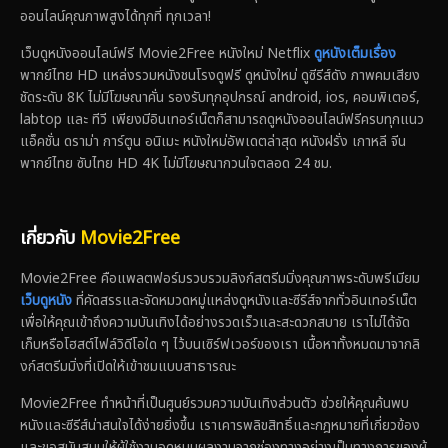
ออนไลน์คุณภาพสูงได้ทุกที่ ทุกเวลา!
เว็บดูหนังออนไลน์ฟรี Movie2Free หนังใหม่ Netflix
ดูหนังเต็มเรื่อง
พากย์ไทย HD แหล่งรวมหนังชนโรงดูฟรี ดูหนังใหม่ ดูซีรีส์ดัง ภาพคมเสียง
ชัดระดับ 8K ไม่มีโฆษณาคั่น รองรับทุกอุปกรณ์ android, ios, คอมพิเตอร์,
labtop และ ทีวี เพียงมีอินเทอร์เน็ตก็สามารถดูหนังออนไลน์ฟรีครบทุกแนว
แอ็คชั่น ดราม่า การ์ตูน อนิเมะ หนังใหม่อัพเดตล่าสุด หนังฝรั่ง เกาหลี จีน
พากย์ไทย ซับไทย HD 4K ไม่มีโฆษณากวนใจตลอด 24 ชม.
เกี่ยวกับ
Movie2Free
Movie2Free คือแพลตฟอร์มรวบรวมลิงก์สตรีมมิ่งคุณภาพระดับพรีเมียม
เว็บดูหนัง
ที่คัดสรรและจัดหมวดหมู่แหล่งดูหนังและซีรีส์จากทั่วอินเทอร์เน็ต
เพื่อให้คุณเข้าถึงความบันเทิงได้อย่างรวดเร็วและสะดวกสบาย เราไม่ได้จัด
เก็บหรือโฮสต์ไฟล์วิดีโอใด ๆ ไว้บนเซิร์ฟเวอร์ของเรา เนื้อหาทั้งหมดมาจากลิ
งก์สตรีมมิ่งที่เปิดให้เข้าชมแบบสาธารณะ
Movie2Free ทำหน้าที่เป็นศูนย์รวมความบันเทิงส่วนตัว ช่วยให้คุณค้นพบ
หนังและซีรีส์น่าสนใจได้ง่ายยิ่งขึ้น เราเคารพลิขสิทธิ์และกฎหมายที่เกี่ยวข้อง
และขอสนับสนุนให้ผู้ใช้งานอุดหนุนผลงานจากช่องทางอย่างเป็นทางการของผู้