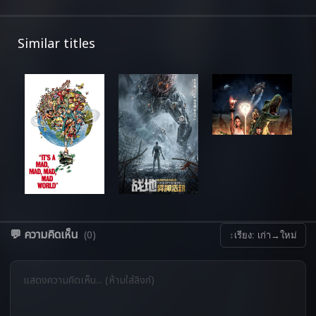
Similar titles
💬 ความคิดเห็น
(0)
↕
เรียง: เก่า→ใหม่