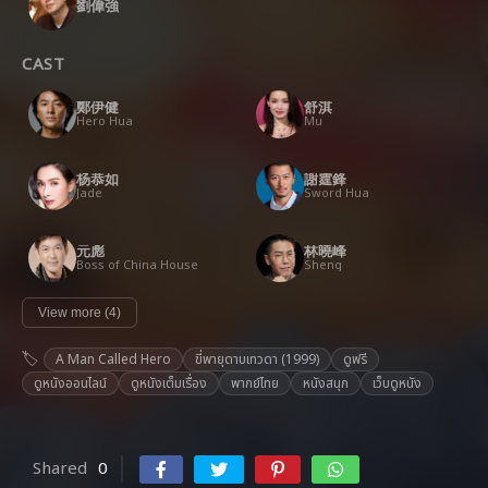
劉偉強
CAST
鄭伊健
舒淇
Hero Hua
Mu
杨恭如
謝霆鋒
Jade
Sword Hua
元彪
林曉峰
Boss of China House
Sheng
View more (4)
A Man Called Hero
ขี่พายุดาบเทวดา (1999)
ดูฟรี
ดูหนังออนไลน์
ดูหนังเต็มเรื่อง
พากย์ไทย
หนังสนุก
เว็บดูหนัง
Shared
0