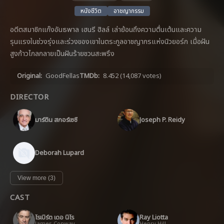
หนังชีวิต
อาชญากรรม
อดีตสมาชิกแก๊งอันธพาล เฮนรี ฮิลล์ เล่าย้อนถึงความตื่นเต้นและความ
รุนแรงในช่วงรุ่งและร่วงของเขาในตระกูลอาชญากรแห่งนิวยอร์ก เมื่อฝัน
สูงก้าวไกลกลายเป็นฝันร้ายชวนสะพรึง
Original:
GoodFellas
TMDb:
8.452
(14,087 votes)
DIRECTOR
มาร์ติน สกอร์เซซี
Joseph P. Reidy
Deborah Lupard
View more (3)
CAST
โรเบิร์ต เดอ นิโร
Ray Liotta
James Conway
Henry Hill