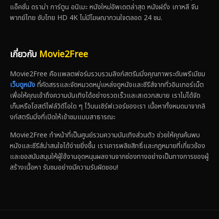
แอ็คชั่น ดราม่า การ์ตูน อนิเมะ หนังใหม่อัพเดตล่าสุด หนังฝรั่ง เกาหลี จีน
พากย์ไทย ซับไทย HD 4K ไม่มีโฆษณากวนใจตลอด 24 ชม.
เกี่ยวกับ
Movie2Free
Movie2Free คือแพลตฟอร์มรวบรวมลิงก์สตรีมมิ่งคุณภาพระดับพรีเมียม
เว็บดูหนัง
ที่คัดสรรและจัดหมวดหมู่แหล่งดูหนังและซีรีส์จากทั่วอินเทอร์เน็ต
เพื่อให้คุณเข้าถึงความบันเทิงได้อย่างรวดเร็วและสะดวกสบาย เราไม่ได้จัด
เก็บหรือโฮสต์ไฟล์วิดีโอใด ๆ ไว้บนเซิร์ฟเวอร์ของเรา เนื้อหาทั้งหมดมาจากลิ
งก์สตรีมมิ่งที่เปิดให้เข้าชมแบบสาธารณะ
Movie2Free ทำหน้าที่เป็นศูนย์รวมความบันเทิงส่วนตัว ช่วยให้คุณค้นพบ
หนังและซีรีส์น่าสนใจได้ง่ายยิ่งขึ้น เราเคารพลิขสิทธิ์และกฎหมายที่เกี่ยวข้อง
และขอสนับสนุนให้ผู้ใช้งานอุดหนุนผลงานจากช่องทางอย่างเป็นทางการของผู้
สร้างเนื้อหา รับชมอย่างมีความรับผิดชอบ!