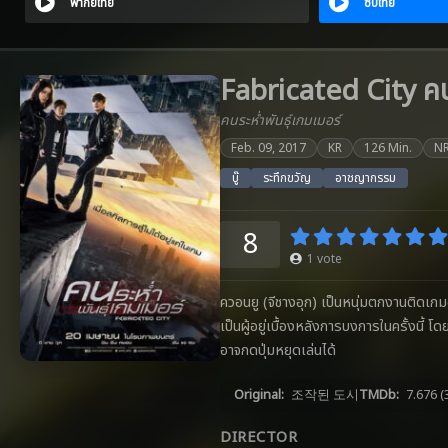
พากย์ไทย
ซับไทย
Fabricated City คนร
คนระห่ำพันธุ์เกมเมอร์
Feb. 09, 2017
KR
126 Min.
N
บู๊
ระทึกขวัญ
อาชญากรรม
8
1
vote
ควอนยู (จีชางอุก) เป็นหนุ่มตกงานติดเกม
เป็นผู้อยู่เบื้องหลังการบงการในครั้งนี
อาจกดปุ่มหยุดเล่นได้
Original:
조작된 도시
TMDb:
7.676
(
DIRECTOR