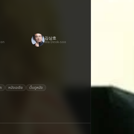
김상호
ion
Ma Deok-soo
ุก
หนังเอเชีย
เว็บดูหนัง