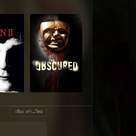
↕
เรียง: เก่า→ใหม่