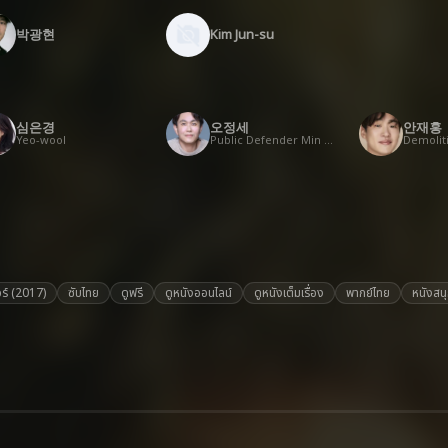
박광현
Kim Jun-su
심은경
오정세
안재홍
Yeo-wool
Public Defender Min Chun-sang
Demolit
อร์ (2017)
ซับไทย
ดูฟรี
ดูหนังออนไลน์
ดูหนังเต็มเรื่อง
พากย์ไทย
หนังสน