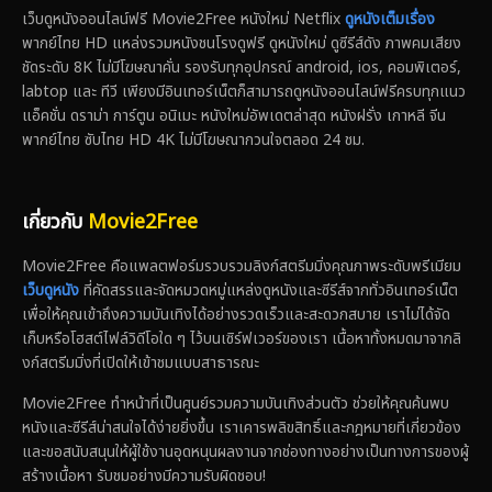
เว็บดูหนังออนไลน์ฟรี Movie2Free หนังใหม่ Netflix
ดูหนังเต็มเรื่อง
พากย์ไทย HD แหล่งรวมหนังชนโรงดูฟรี ดูหนังใหม่ ดูซีรีส์ดัง ภาพคมเสียง
ชัดระดับ 8K ไม่มีโฆษณาคั่น รองรับทุกอุปกรณ์ android, ios, คอมพิเตอร์,
labtop และ ทีวี เพียงมีอินเทอร์เน็ตก็สามารถดูหนังออนไลน์ฟรีครบทุกแนว
แอ็คชั่น ดราม่า การ์ตูน อนิเมะ หนังใหม่อัพเดตล่าสุด หนังฝรั่ง เกาหลี จีน
พากย์ไทย ซับไทย HD 4K ไม่มีโฆษณากวนใจตลอด 24 ชม.
เกี่ยวกับ
Movie2Free
Movie2Free คือแพลตฟอร์มรวบรวมลิงก์สตรีมมิ่งคุณภาพระดับพรีเมียม
เว็บดูหนัง
ที่คัดสรรและจัดหมวดหมู่แหล่งดูหนังและซีรีส์จากทั่วอินเทอร์เน็ต
เพื่อให้คุณเข้าถึงความบันเทิงได้อย่างรวดเร็วและสะดวกสบาย เราไม่ได้จัด
เก็บหรือโฮสต์ไฟล์วิดีโอใด ๆ ไว้บนเซิร์ฟเวอร์ของเรา เนื้อหาทั้งหมดมาจากลิ
งก์สตรีมมิ่งที่เปิดให้เข้าชมแบบสาธารณะ
Movie2Free ทำหน้าที่เป็นศูนย์รวมความบันเทิงส่วนตัว ช่วยให้คุณค้นพบ
หนังและซีรีส์น่าสนใจได้ง่ายยิ่งขึ้น เราเคารพลิขสิทธิ์และกฎหมายที่เกี่ยวข้อง
และขอสนับสนุนให้ผู้ใช้งานอุดหนุนผลงานจากช่องทางอย่างเป็นทางการของผู้
สร้างเนื้อหา รับชมอย่างมีความรับผิดชอบ!