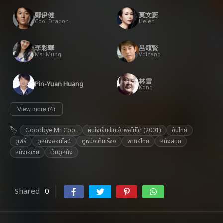
鄭伊健
莫文蔚
Cool Dragon
Helen
李彩華
呂頌賢
Ms. Mung
Volcano
林雪
Pin-Yuan Huang
Kong
View more (4)
Goodbye Mr Cool
คนใจเย็นเป็นเจ้าพ่อไม่ได้ (2001)
ซับไทย
ดูฟรี
ดูหนังออนไลน์
ดูหนังเต็มเรื่อง
พากย์ไทย
หนังสนุก
หนังเอเชีย
เว็บดูหนัง
Shared
0