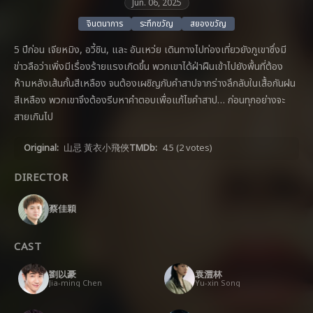
Jun. 06, 2025
จินตนาการ
ระทึกขวัญ
สยองขวัญ
5 ปีก่อน เจียหมิง, อวี้ชิน, และ อันเหว่ย เดินทางไปท่องเที่ยวยังภูเขาซึ่งมี
ข่าวลือว่าเพิ่งมีเรื่องร้ายแรงเกิดขึ้น พวกเขาได้ฝ่าฝืนเข้าไปยังพื้นที่ต้อง
ห้ามหลังเส้นกั้นสีเหลือง จนต้องเผชิญกับคำสาปจากร่างลึกลับในเสื้อกันฝน
สีเหลือง พวกเขาจึงต้องรีบหาคำตอบเพื่อแก้ไขคำสาป… ก่อนทุกอย่างจะ
สายเกินไป
Original:
山忌 黃衣小飛俠
TMDb:
4.5
(2 votes)
DIRECTOR
蔡佳穎
CAST
劉以豪
袁澧林
Jia-ming Chen
Yu-xin Song