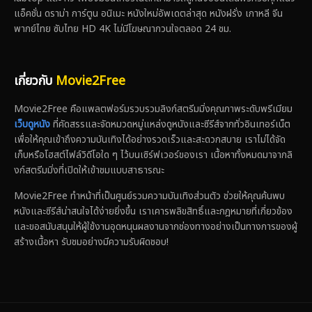
แอ็คชั่น ดราม่า การ์ตูน อนิเมะ หนังใหม่อัพเดตล่าสุด หนังฝรั่ง เกาหลี จีน
พากย์ไทย ซับไทย HD 4K ไม่มีโฆษณากวนใจตลอด 24 ชม.
เกี่ยวกับ
Movie2Free
Movie2Free คือแพลตฟอร์มรวบรวมลิงก์สตรีมมิ่งคุณภาพระดับพรีเมียม
เว็บดูหนัง
ที่คัดสรรและจัดหมวดหมู่แหล่งดูหนังและซีรีส์จากทั่วอินเทอร์เน็ต
เพื่อให้คุณเข้าถึงความบันเทิงได้อย่างรวดเร็วและสะดวกสบาย เราไม่ได้จัด
เก็บหรือโฮสต์ไฟล์วิดีโอใด ๆ ไว้บนเซิร์ฟเวอร์ของเรา เนื้อหาทั้งหมดมาจากลิ
งก์สตรีมมิ่งที่เปิดให้เข้าชมแบบสาธารณะ
Movie2Free ทำหน้าที่เป็นศูนย์รวมความบันเทิงส่วนตัว ช่วยให้คุณค้นพบ
หนังและซีรีส์น่าสนใจได้ง่ายยิ่งขึ้น เราเคารพลิขสิทธิ์และกฎหมายที่เกี่ยวข้อง
และขอสนับสนุนให้ผู้ใช้งานอุดหนุนผลงานจากช่องทางอย่างเป็นทางการของผู้
สร้างเนื้อหา รับชมอย่างมีความรับผิดชอบ!