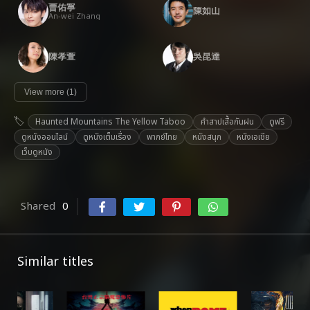
曹佑寧
陳如山
An-wei Zhang
陳孝萱
吳昆達
View more (1)
Haunted Mountains The Yellow Taboo
คำสาปเสื้อกันฝน
ดูฟรี
ดูหนังออนไลน์
ดูหนังเต็มเรื่อง
พากย์ไทย
หนังสนุก
หนังเอเชีย
เว็บดูหนัง
Shared
0
Similar titles