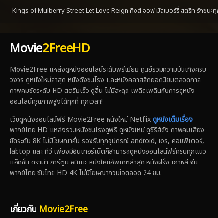
Kings of Mulberry Street Let Love Reign คิงส์ ออฟ มัลเบอร์รี่ สตรีท รักชนะทุก
Movie
2FreeHD
Movie2Free แหล่งดูหนังออนไลน์ระดับพรีเมียม ศูนย์รวมความบันเทิงครบ
วงจร ดูหนังใหม่ล่าสุด หนังดังชนโรง และหนังคลาสสิกยอดนิยมตลอดกาล
ภาพคมชัดระดับ HD สตรีมเร็ว ดูลื่น ไม่มีสะดุด เพลิดเพลินกับการดูหนัง
ออนไลน์คุณภาพสูงได้ทุกที่ ทุกเวลา!
เว็บดูหนังออนไลน์ฟรี Movie2Free หนังใหม่ Netflix
ดูหนังเต็มเรื่อง
พากย์ไทย HD แหล่งรวมหนังชนโรงดูฟรี ดูหนังใหม่ ดูซีรีส์ดัง ภาพคมเสียง
ชัดระดับ 8K ไม่มีโฆษณาคั่น รองรับทุกอุปกรณ์ android, ios, คอมพิเตอร์,
labtop และ ทีวี เพียงมีอินเทอร์เน็ตก็สามารถดูหนังออนไลน์ฟรีครบทุกแนว
แอ็คชั่น ดราม่า การ์ตูน อนิเมะ หนังใหม่อัพเดตล่าสุด หนังฝรั่ง เกาหลี จีน
พากย์ไทย ซับไทย HD 4K ไม่มีโฆษณากวนใจตลอด 24 ชม.
เกี่ยวกับ
Movie2Free