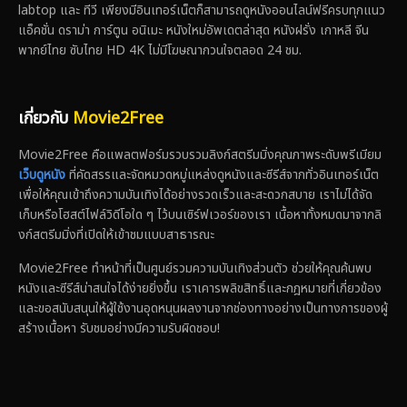
labtop และ ทีวี เพียงมีอินเทอร์เน็ตก็สามารถดูหนังออนไลน์ฟรีครบทุกแนว
แอ็คชั่น ดราม่า การ์ตูน อนิเมะ หนังใหม่อัพเดตล่าสุด หนังฝรั่ง เกาหลี จีน
พากย์ไทย ซับไทย HD 4K ไม่มีโฆษณากวนใจตลอด 24 ชม.
เกี่ยวกับ
Movie2Free
Movie2Free คือแพลตฟอร์มรวบรวมลิงก์สตรีมมิ่งคุณภาพระดับพรีเมียม
เว็บดูหนัง
ที่คัดสรรและจัดหมวดหมู่แหล่งดูหนังและซีรีส์จากทั่วอินเทอร์เน็ต
เพื่อให้คุณเข้าถึงความบันเทิงได้อย่างรวดเร็วและสะดวกสบาย เราไม่ได้จัด
เก็บหรือโฮสต์ไฟล์วิดีโอใด ๆ ไว้บนเซิร์ฟเวอร์ของเรา เนื้อหาทั้งหมดมาจากลิ
งก์สตรีมมิ่งที่เปิดให้เข้าชมแบบสาธารณะ
Movie2Free ทำหน้าที่เป็นศูนย์รวมความบันเทิงส่วนตัว ช่วยให้คุณค้นพบ
หนังและซีรีส์น่าสนใจได้ง่ายยิ่งขึ้น เราเคารพลิขสิทธิ์และกฎหมายที่เกี่ยวข้อง
และขอสนับสนุนให้ผู้ใช้งานอุดหนุนผลงานจากช่องทางอย่างเป็นทางการของผู้
สร้างเนื้อหา รับชมอย่างมีความรับผิดชอบ!