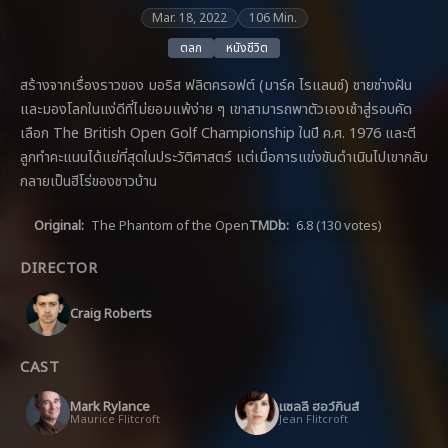
Mar. 18, 2022
106 Min.
ตลก
หนังชีวิต
สร้างจากเรื่องราวของ มอริส ฟลิตครอฟต์ (มาร์ค ไรแลนซ์) ชายช่างฝัน
และมองโลกในแง่ดีที่ไม่ยอมแพ้ง่าย ๆ เขาสามารถพาตัวเองเช้าสู่รอบคัด
เลือก The British Open Golf Championship ในปี ค.ศ. 1976 และตี
ลูกทำคะแนนได้แย่ที่สุดในประวัติศาสตร์ แต่เมื่อการแข่งขันดำเนินไปเขากลับ
กลายเป็นฮีโร่ของชาวบ้าน
Original:
The Phantom of the Open
TMDb:
6.8
(130 votes)
DIRECTOR
Craig Roberts
CAST
Mark Rylance
แซลลี่ ฮอว์กินส์
Maurice Flitcroft
Jean Flitcroft