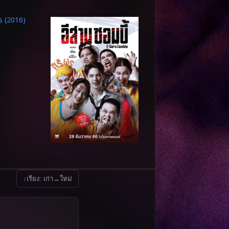
↕
เรียง: เก่า→ใหม่