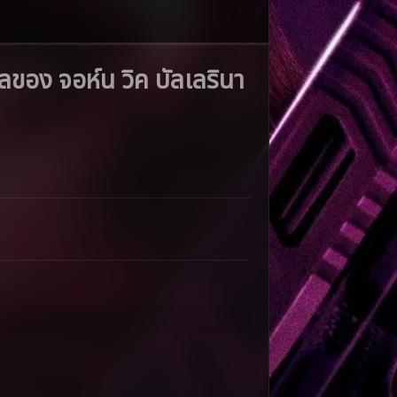
ของ จอห์น วิค บัลเลรินา