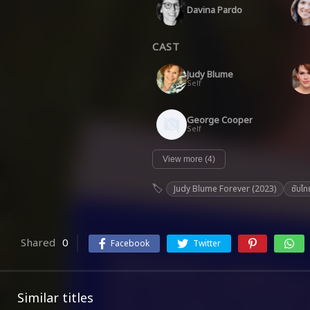
Davina Pardo
CAST
Judy Blume
Self
George Cooper
Self
View more (4)
Judy Blume Forever (2023)
ซับไท
Shared
0
Facebook
Twitter
Similar titles