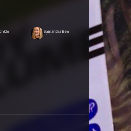
onkle
Samantha Bee
Self