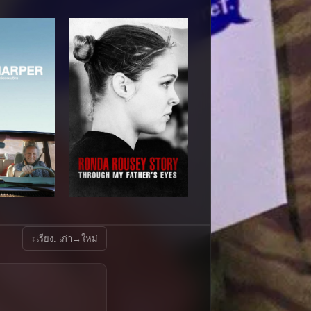
↕
เรียง: เก่า→ใหม่