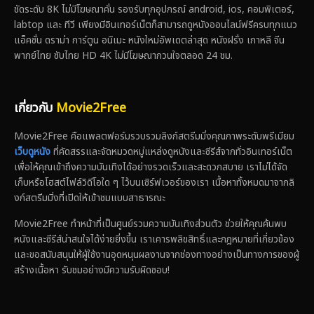
ชัดระดับ 8K ไม่มีโฆษณาคั่น รองรับทุกอุปกรณ์ android, ios, คอมพิเตอร์,
labtop และ ทีวี เพียงมีอินเทอร์เน็ตก็สามารถดูหนังออนไลน์ฟรีครบทุกแนว
แอ็คชั่น ดราม่า การ์ตูน อนิเมะ หนังใหม่อัพเดตล่าสุด หนังฝรั่ง เกาหลี จีน
พากย์ไทย ซับไทย HD 4K ไม่มีโฆษณากวนใจตลอด 24 ชม.
เกี่ยวกับ
Movie2Free
Movie2Free คือแพลตฟอร์มรวบรวมลิงก์สตรีมมิ่งคุณภาพระดับพรีเมียม
เว็บดูหนัง
ที่คัดสรรและจัดหมวดหมู่แหล่งดูหนังและซีรีส์จากทั่วอินเทอร์เน็ต
เพื่อให้คุณเข้าถึงความบันเทิงได้อย่างรวดเร็วและสะดวกสบาย เราไม่ได้จัด
เก็บหรือโฮสต์ไฟล์วิดีโอใด ๆ ไว้บนเซิร์ฟเวอร์ของเรา เนื้อหาทั้งหมดมาจากลิ
งก์สตรีมมิ่งที่เปิดให้เข้าชมแบบสาธารณะ
Movie2Free ทำหน้าที่เป็นศูนย์รวมความบันเทิงส่วนตัว ช่วยให้คุณค้นพบ
หนังและซีรีส์น่าสนใจได้ง่ายยิ่งขึ้น เราเคารพลิขสิทธิ์และกฎหมายที่เกี่ยวข้อง
และขอสนับสนุนให้ผู้ใช้งานอุดหนุนผลงานจากช่องทางอย่างเป็นทางการของผู้
สร้างเนื้อหา รับชมอย่างมีความรับผิดชอบ!