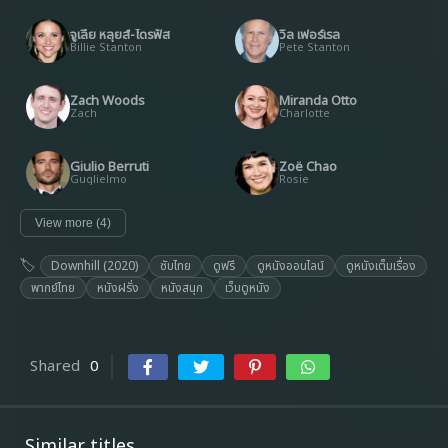
จูเลีย หลุยส์-ไดรฟัส
วิล เฟอร์เรล
Billie Stanton
Pete Stanton
Zach Woods
Miranda Otto
Zach
Charlotte
Giulio Berruti
Zoë Chao
Guglielmo
Rosie
View more (4)
Downhill (2020)
ซับไทย
ดูฟรี
ดูหนังออนไลน์
ดูหนังเต็มเรื่อง
พากย์ไทย
หนังฝรั่ง
หนังสนุก
เว็บดูหนัง
Shared
0
Similar titles