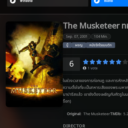
พากย์ไทย
ซับไทย
The Musketeer ทหาร
Sep. 07, 2001
104 Min.
บู๊
ผจญ
หนังรักโรแมนติก
6
1
vote
ในช่วงเวลาของการก่อกบฏ และการหักหลัง
ความตั้งใจที่จะเป็นทหารเสือของพระมหากษ
มาปารีสแล้ว เขายังต้องเผชิญกับศัตรูในนค
ร็อท)
Original:
The Musketeer
TMDb:
5.
DIRECTOR