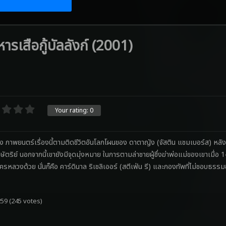
เสือกู้บัลลังก์ (2001)
Your rating:
0
 ภาพยนตร์เรื่องนี้ตามติดชีวิตอันโลกโผนของ ดาตาญัง (จัสติน แชมเบอร์ส) หลัง
ัตริย์ นอกจากนี้เขายังมีจุดมุ่งหมาย ในการตามล่าชายผู้ซึ่งฆ่าพ่อแม่ของเขาเมื
รหลวงด้วย นั่นก็คือ คาร์ดินาล ริเชลิเออร์ (สตีเฟ่น รี) และกองทัพที่ไม่ชอบธรรมข
259
(245 votes)