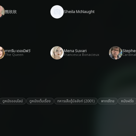
熊欣欣
Sheila McNaught
กาทรีน เดอเนิฟว์
Mena Suvari
Stephe
The Queen
Francesca Bonacieux
Cardinal
ดูหนังออนไลน์
ดูหนังเต็มเรื่อง
ทหารเสือกู้บัลลังก์ (2001)
พากย์ไทย
หนังฝรั่ง