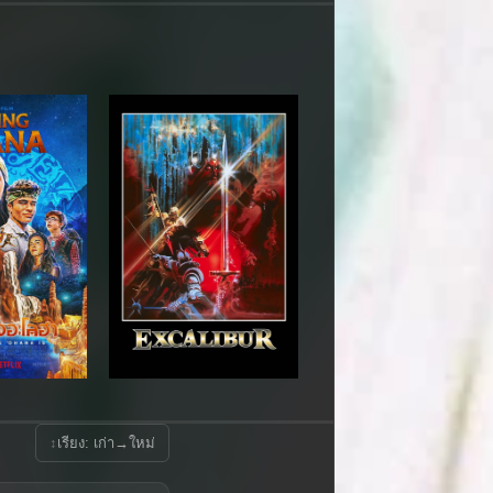
↕
เรียง: เก่า→ใหม่