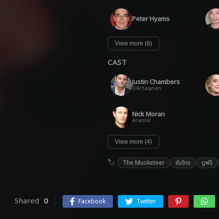
Peter Hyams
View more (6)
CAST
Justin Chambers
D'Artagnan
Nick Moran
Aramis
View more (4)
The Musketeer
ซับไทย
ดูฟรี
Shared
0
Facebook
Twitter