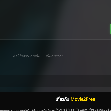
ยังไม่มีความคิดเห็น — เป็นคนแรก!
เกี่ยวกับ
Movie2Free
Movie2Free คือแพลตฟอร์มรวบรวมลิงก์
ทิงครบวงจร ดูหนังใหม่ล่าสุด หนังดังชน