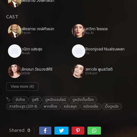
เพ็ชรทาย วงษ์คำเหลา
CAST
เพ็ชรทาย วงษ์คำเหลา
สาวิกา ไชยเดช
Perm
Au Ai
วนิดา แสงสุข
Boonjoad Nualsuwan
Nuak
Fu
ลักขณา วัธนวงส์ศิริ
สกาวใจ พูนสวัสดิ์
Jetski
Dokaor
View more (4)
ซับไทย
ดูฟรี
ดูหนังออนไลน์
ดูหนังเต็มเรื่อง
ทาสรักอสูร (2014)
พากย์ไทย
หนังสนุก
หนังเอเชีย
เว็บดูหนัง
Shared
0