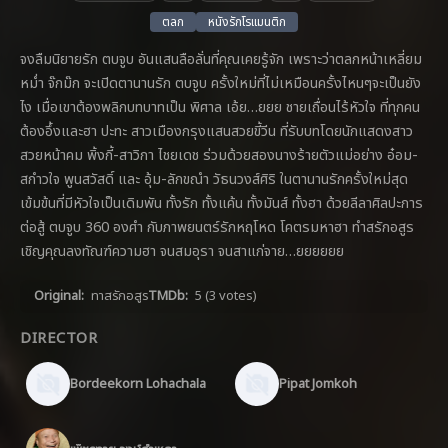
ตลก
หนังรักโรแมนติก
จงลืมนิยายรัก ตบจูบ อันแสนลือลั่นที่คุณเคยรู้จัก เพราะว่าตลกหน้าเหลี่ยม
หม่ำ จ๊กม๊ก จะเปิดตานานรัก ตบจูบ ครั้งใหม่ที่ไม่เหมือนครั้งไหนๆจะเป็นยัง
ไง เมื่อเขาต้องพลิกบทบาทเป็น พิศาล เอ้ย…ยยย ชายเถื่อนไร้หัวใจ ที่ทุกคน
ต้องอึ้งและฮา ปะทะ สาวเมืองกรุงแสนสวยขี้วีน ที่รับบทโดยนักแสดงสาว
สวยหน้าคม พิ้งกี้-สาวิกา ไชยเดช ร่วมด้วยสองนางร้ายตัวแม่อย่าง อ๋อม-
สกำวใจ พูนสวัสดิ์ และ อุ้ม-ลักขณำ วัธนวงส์ศิริ ในตานานรักครั้งใหม่สุด
เข้มข้นที่มีหัวใจเป็นเดิมพัน ทั้งรัก ทั้งแค้น ทั้งมันส์ ทั้งฮา ด้วยลีลาศิลปะการ
ต่อสู้ ตบจูบ 360 องศำ กับภาพยนตร์รักหฤโหด โคตรมหาฮา ทำสรักอสูร
เชิญคุณลงทัณฑ์ความฮา จนสมอุรา จนสาแก่จาย…ยยยยยย
Original:
ทาสรักอสูร
TMDb:
5
(3 votes)
DIRECTOR
Bordeekorn Lohachala
Pipat Jomkoh