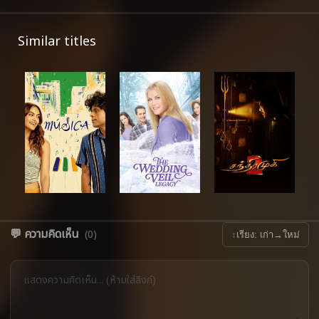
Similar titles
💬 ความคิดเห็น
(0)
↕
เรียง: เก่า→ใหม่