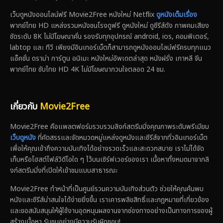
เว็บดูหนังออนไลน์ฟรี Movie2Free หนังใหม่ Netflix
ดูหนังเต็มเรื่อง
พากย์ไทย HD แหล่งรวมหนังชนโรงดูฟรี ดูหนังใหม่ ดูซีรีส์ดัง ภาพคมเสียง
ชัดระดับ 8K ไม่มีโฆษณาคั่น รองรับทุกอุปกรณ์ android, ios, คอมพิเตอร์,
labtop และ ทีวี เพียงมีอินเทอร์เน็ตก็สามารถดูหนังออนไลน์ฟรีครบทุกแนว
แอ็คชั่น ดราม่า การ์ตูน อนิเมะ หนังใหม่อัพเดตล่าสุด หนังฝรั่ง เกาหลี จีน
พากย์ไทย ซับไทย HD 4K ไม่มีโฆษณากวนใจตลอด 24 ชม.
เกี่ยวกับ
Movie2Free
Movie2Free คือแพลตฟอร์มรวบรวมลิงก์สตรีมมิ่งคุณภาพระดับพรีเมียม
เว็บดูหนัง
ที่คัดสรรและจัดหมวดหมู่แหล่งดูหนังและซีรีส์จากทั่วอินเทอร์เน็ต
เพื่อให้คุณเข้าถึงความบันเทิงได้อย่างรวดเร็วและสะดวกสบาย เราไม่ได้จัด
เก็บหรือโฮสต์ไฟล์วิดีโอใด ๆ ไว้บนเซิร์ฟเวอร์ของเรา เนื้อหาทั้งหมดมาจากลิ
งก์สตรีมมิ่งที่เปิดให้เข้าชมแบบสาธารณะ
Movie2Free ทำหน้าที่เป็นศูนย์รวมความบันเทิงส่วนตัว ช่วยให้คุณค้นพบ
หนังและซีรีส์น่าสนใจได้ง่ายยิ่งขึ้น เราเคารพลิขสิทธิ์และกฎหมายที่เกี่ยวข้อง
และขอสนับสนุนให้ผู้ใช้งานอุดหนุนผลงานจากช่องทางอย่างเป็นทางการของผู้
สร้างเนื้อหา รับชมอย่างมีความรับผิดชอบ!