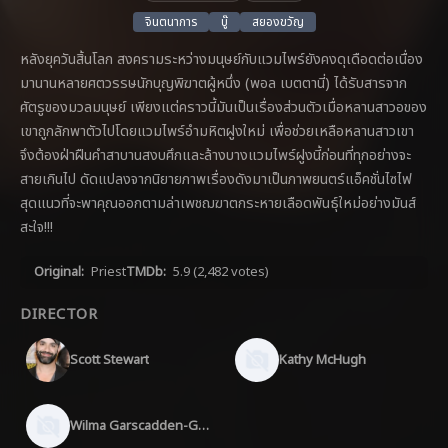
จินตนาการ
บู๊
สยองขวัญ
หลังยุควันสิ้นโลก สงครามระหว่างมนุษย์กับแวมไพร์ยังคงดุเดือดต่อเนื่อง
มานานหลายศตวรรษนักบุญพิฆาตผู้หนึ่ง (พอล เบตตานี่) ได้รับสารจาก
ศัตรูของมวลมนุษย์ เพียงแต่คราวนี้มันเป็นเรื่องส่วนตัวเมื่อหลานสาวอของ
เขาถูกลักพาตัวไปโดยแวมไพร์อำมหิตฝูงใหม่ เพื่อช่วยเหลือหลานสาวเขา
จึงต้องฝ่าฝืนคำสาบานสงบศึกและล้างบางแวมไพร์ฝูงนี้ก่อนที่ทุกอย่างจะ
สายเกินไป ดัดแปลงจากนิยายภาพเรื่องดังมาเป็นภาพยนตร์แอ็คชั่นไซไฟ
สุดแนวที่จะพาคุณออกตามล่าเพชฌฆาตกระหายเลือดพันธุ์ใหม่อย่างมันส์
สะใจ!!!
Original:
Priest
TMDb:
5.9
(2,482 votes)
DIRECTOR
Scott Stewart
Kathy McHugh
Wilma Garscadden-Gahret