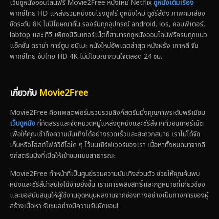
เว็บดูหนังออนไลน์ฟรี Movie2Free หนังใหม่ Netflix
ดูหนังเต็มเรื่อง
พากย์ไทย HD แหล่งรวมหนังชนโรงดูฟรี ดูหนังใหม่ ดูซีรีส์ดัง ภาพคมเสียง
ชัดระดับ 8K ไม่มีโฆษณาคั่น รองรับทุกอุปกรณ์ android, ios, คอมพิเตอร์,
labtop และ ทีวี เพียงมีอินเทอร์เน็ตก็สามารถดูหนังออนไลน์ฟรีครบทุกแนว
แอ็คชั่น ดราม่า การ์ตูน อนิเมะ หนังใหม่อัพเดตล่าสุด หนังฝรั่ง เกาหลี จีน
พากย์ไทย ซับไทย HD 4K ไม่มีโฆษณากวนใจตลอด 24 ชม.
เกี่ยวกับ
Movie2Free
Movie2Free คือแพลตฟอร์มรวบรวมลิงก์สตรีมมิ่งคุณภาพระดับพรีเมียม
เว็บดูหนัง
ที่คัดสรรและจัดหมวดหมู่แหล่งดูหนังและซีรีส์จากทั่วอินเทอร์เน็ต
เพื่อให้คุณเข้าถึงความบันเทิงได้อย่างรวดเร็วและสะดวกสบาย เราไม่ได้จัด
เก็บหรือโฮสต์ไฟล์วิดีโอใด ๆ ไว้บนเซิร์ฟเวอร์ของเรา เนื้อหาทั้งหมดมาจากลิ
งก์สตรีมมิ่งที่เปิดให้เข้าชมแบบสาธารณะ
Movie2Free ทำหน้าที่เป็นศูนย์รวมความบันเทิงส่วนตัว ช่วยให้คุณค้นพบ
หนังและซีรีส์น่าสนใจได้ง่ายยิ่งขึ้น เราเคารพลิขสิทธิ์และกฎหมายที่เกี่ยวข้อง
และขอสนับสนุนให้ผู้ใช้งานอุดหนุนผลงานจากช่องทางอย่างเป็นทางการของผู้
สร้างเนื้อหา รับชมอย่างมีความรับผิดชอบ!