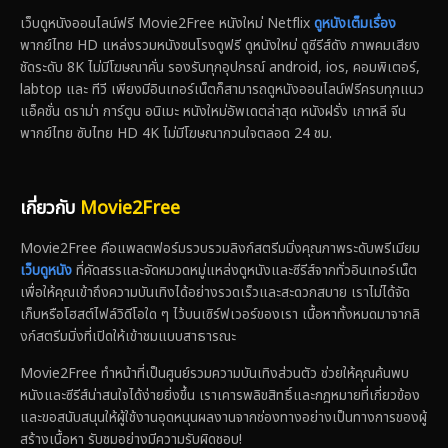
เว็บดูหนังออนไลน์ฟรี Movie2Free หนังใหม่ Netflix
ดูหนังเต็มเรื่อง
พากย์ไทย HD แหล่งรวมหนังชนโรงดูฟรี ดูหนังใหม่ ดูซีรีส์ดัง ภาพคมเสียง
ชัดระดับ 8K ไม่มีโฆษณาคั่น รองรับทุกอุปกรณ์ android, ios, คอมพิเตอร์,
labtop และ ทีวี เพียงมีอินเทอร์เน็ตก็สามารถดูหนังออนไลน์ฟรีครบทุกแนว
แอ็คชั่น ดราม่า การ์ตูน อนิเมะ หนังใหม่อัพเดตล่าสุด หนังฝรั่ง เกาหลี จีน
พากย์ไทย ซับไทย HD 4K ไม่มีโฆษณากวนใจตลอด 24 ชม.
เกี่ยวกับ
Movie2Free
Movie2Free คือแพลตฟอร์มรวบรวมลิงก์สตรีมมิ่งคุณภาพระดับพรีเมียม
เว็บดูหนัง
ที่คัดสรรและจัดหมวดหมู่แหล่งดูหนังและซีรีส์จากทั่วอินเทอร์เน็ต
เพื่อให้คุณเข้าถึงความบันเทิงได้อย่างรวดเร็วและสะดวกสบาย เราไม่ได้จัด
เก็บหรือโฮสต์ไฟล์วิดีโอใด ๆ ไว้บนเซิร์ฟเวอร์ของเรา เนื้อหาทั้งหมดมาจากลิ
งก์สตรีมมิ่งที่เปิดให้เข้าชมแบบสาธารณะ
Movie2Free ทำหน้าที่เป็นศูนย์รวมความบันเทิงส่วนตัว ช่วยให้คุณค้นพบ
หนังและซีรีส์น่าสนใจได้ง่ายยิ่งขึ้น เราเคารพลิขสิทธิ์และกฎหมายที่เกี่ยวข้อง
และขอสนับสนุนให้ผู้ใช้งานอุดหนุนผลงานจากช่องทางอย่างเป็นทางการของผู้
สร้างเนื้อหา รับชมอย่างมีความรับผิดชอบ!