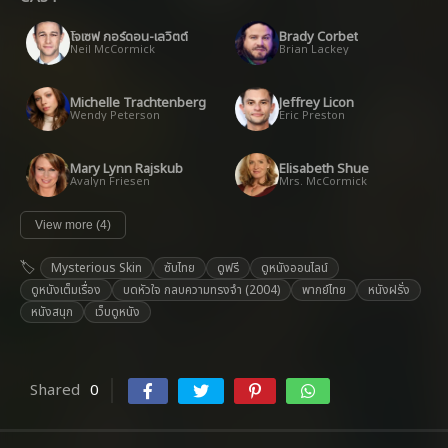
โจเซฟ กอร์ดอน-เลวิตต์
Brady Corbet
Neil McCormick
Brian Lackey
Michelle Trachtenberg
Jeffrey Licon
Wendy Peterson
Eric Preston
Mary Lynn Rajskub
Elisabeth Shue
Avalyn Friesen
Mrs. McCormick
View more (4)
Mysterious Skin
ซับไทย
ดูฟรี
ดูหนังออนไลน์
ดูหนังเต็มเรื่อง
บดหัวใจ กลบความทรงจำ (2004)
พากย์ไทย
หนังฝรั่ง
หนังสนุก
เว็บดูหนัง
Shared
0