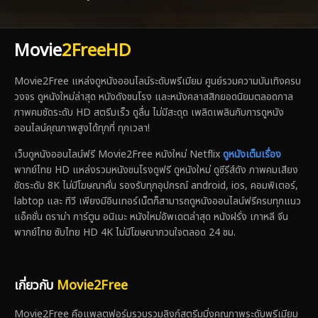
Movie
2FreeHD
Movie2Free แหล่งดูหนังออนไลน์ระดับพรีเมียม ศูนย์รวมความบันเทิงครบ
วงจร ดูหนังใหม่ล่าสุด หนังดังชนโรง และหนังคลาสสิกยอดนิยมตลอดกาล
ภาพคมชัดระดับ HD สตรีมเร็ว ดูลื่น ไม่มีสะดุด เพลิดเพลินกับการดูหนัง
ออนไลน์คุณภาพสูงได้ทุกที่ ทุกเวลา!
เว็บดูหนังออนไลน์ฟรี Movie2Free หนังใหม่ Netflix
ดูหนังเต็มเรื่อง
พากย์ไทย HD แหล่งรวมหนังชนโรงดูฟรี ดูหนังใหม่ ดูซีรีส์ดัง ภาพคมเสียง
ชัดระดับ 8K ไม่มีโฆษณาคั่น รองรับทุกอุปกรณ์ android, ios, คอมพิเตอร์,
labtop และ ทีวี เพียงมีอินเทอร์เน็ตก็สามารถดูหนังออนไลน์ฟรีครบทุกแนว
แอ็คชั่น ดราม่า การ์ตูน อนิเมะ หนังใหม่อัพเดตล่าสุด หนังฝรั่ง เกาหลี จีน
พากย์ไทย ซับไทย HD 4K ไม่มีโฆษณากวนใจตลอด 24 ชม.
เกี่ยวกับ
Movie2Free
Movie2Free คือแพลตฟอร์มรวบรวมลิงก์สตรีมมิ่งคุณภาพระดับพรีเมียม