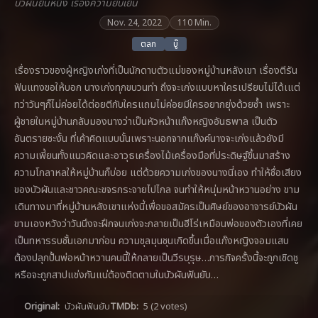
บัวผันยืนหนึ่ง เรื่องความยับเยิน
Nov. 24, 2022
110 Min.
ตลก
บู๊
เรื่องราวของผู้หญิงเก่งที่เป็นนักดาบตัวแม่ของหมู่บ้านหลังเขา เรื่องตีรัน
ฟันแทงขอให้บอก นางเก่งทุกขบวนท่า ถึงจะเก่งแบบหาใครเปรียบไม่ได้เแต่
ทว่าวันๆก็ไม่ค่อยได้ต่อยตีกับใครแถมไม่ค่อยมีใครอยากยุ่งด้วยซ้ำ เพราะ
ผู้ชายในหมู่บ้านกลับมองนางว่าเป็นหัวหน้าแก๊งหญิงอันธพาล เป็นตัว
อันตรายซะงั้น ที่เค้าคิดแบบนั้นเพราะนอกจากแก๊งค์นางจะเก่งแล้วยังมี
ความเพี้ยนทั้งแนวคิดและอาวุธเครื่องไม้เครื่องมือที่ประดิษฐ์ขึ้นมาสร้าง
ความโกลาหลให้หมู่บ้านก็บ่อย แต่ด้วยความเก่งของนางนี่เอง ทำให้ชื่อเสียง
ของบัวผันและชาวคณะขจรกระจายไปไกล จนทำให้หนุ่มหน้าหวานอย่าง ขาม
เดินทางมาที่หมู่บ้านหลังเขาแห่งนี้เพื่อขอสมัครเป็นศิษย์ของอาจารย์บัวผัน
ขามเองหวังว่าวันนึงจะฝึกจนเก่งจะกลายเป็นฮีโร่เหมือนพ่อของตัวเองที่เคย
เป็นทหารรบชั้นเอกมาก่อน ความชุลมุนชุนเกิดขึ้นเมื่อแก๊งหญิงจอมแสบ
ต้องปลุกปั้นพ่อหน้าหวานคนนี้ให้กลายเป็นวีรบุรุษ…ภารกิจครั้งนี้จะถูกเชิดชู
หรือจะถูกสาปแช่งกันแน่ต้องติดตามในบัวผันฟันยับ…
Original:
บัวผันฟันยับ
TMDb:
5
(2 votes)