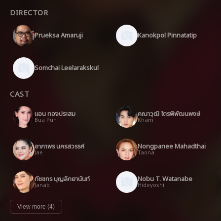
DIRECTOR
Prueksa Amaruji
Kanokpol Pinnatatip
Somchai Leelarakskul
CAST
แอน ทองประสม
คณาวุฒิ ไตรพิพัฒนพงษ์
Bua Pun
Kham
อาภาพร นครสวรรค์
Nongpanee Mahadthai
Jae
Taona
ทัชชกร บุญลัภยานันท์
Nobu T. Watanabe
Janab
Hideyoshi
View more (4)