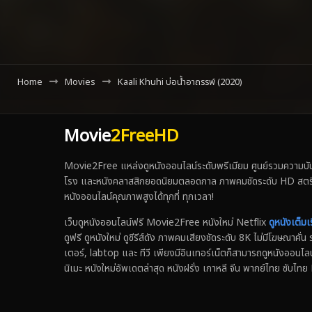
Home
Movies
Kaali Khuhi บ่อน้ำอาถรรพ์ (2020)
Movie
2FreeHD
Movie2Free แหล่งดูหนังออนไลน์ระดับพรีเมียม ศูนย์รวมความบันเ
โรง และหนังคลาสสิกยอดนิยมตลอดกาล ภาพคมชัดระดับ HD สตรีมเร็ว
หนังออนไลน์คุณภาพสูงได้ทุกที่ ทุกเวลา!
เว็บดูหนังออนไลน์ฟรี Movie2Free หนังใหม่ Netflix
ดูหนังเต็มเร
ดูฟรี ดูหนังใหม่ ดูซีรีส์ดัง ภาพคมเสียงชัดระดับ 8K ไม่มีโฆษณาคั
เตอร์, labtop และ ทีวี เพียงมีอินเทอร์เน็ตก็สามารถดูหนังออนไลน
นิเมะ หนังใหม่อัพเดตล่าสุด หนังฝรั่ง เกาหลี จีน พากย์ไทย ซับ