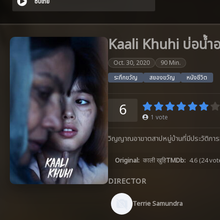
ซับไทย
Kaali Khuhi บ่อน้ำ
Oct. 30, 2020
90 Min.
ระทึกขวัญ
สยองขวัญ
หนังชีวิต
6
1
vote
วิญญาณอาฆาตสาปหมู่บ้านที่มีประวัติกา
Original:
काली खुहि
TMDb:
4.6
(24 vot
DIRECTOR
Terrie Samundra