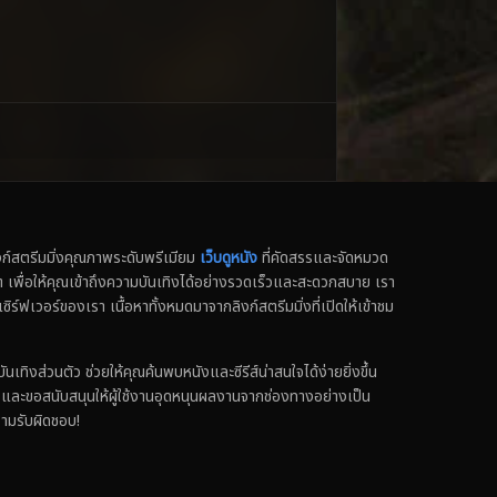
สตรีมมิ่งคุณภาพระดับพรีเมียม
เว็บดูหนัง
ที่คัดสรรและจัดหมวด
น็ต เพื่อให้คุณเข้าถึงความบันเทิงได้อย่างรวดเร็วและสะดวกสบาย เรา
เซิร์ฟเวอร์ของเรา เนื้อหาทั้งหมดมาจากลิงก์สตรีมมิ่งที่เปิดให้เข้าชม
ทิงส่วนตัว ช่วยให้คุณค้นพบหนังและซีรีส์น่าสนใจได้ง่ายยิ่งขึ้น
ง และขอสนับสนุนให้ผู้ใช้งานอุดหนุนผลงานจากช่องทางอย่างเป็น
วามรับผิดชอบ!