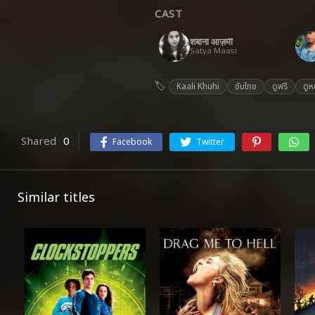
CAST
शबाना आज़मी
Satya Maasi
Kaali Khuhi
ซับไทย
ดูฟรี
ดูห
Shared
0
Facebook
Twitter
Similar titles