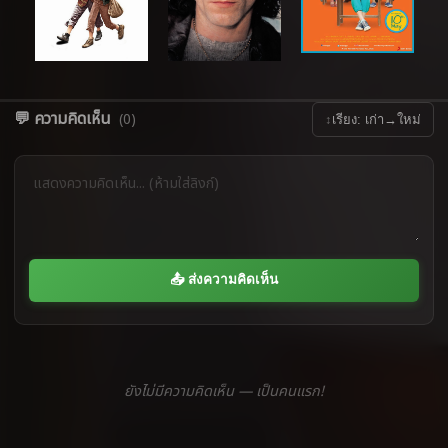
💬 ความคิดเห็น
(0)
↕
เรียง: เก่า→ใหม่
📤 ส่งความคิดเห็น
ยังไม่มีความคิดเห็น — เป็นคนแรก!