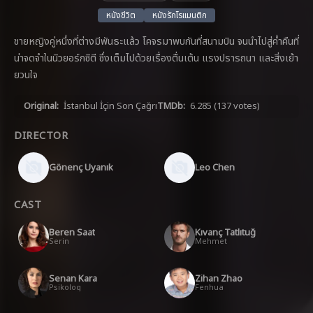
หนังชีวิต
หนังรักโรแมนติก
ชายหญิงคู่หนึ่งที่ต่างมีพันธะแล้ว โคจรมาพบกันที่สนามบิน จนนำไปสู่ค่ำคืนที่
น่าจดจำในนิวยอร์กซิตี ซึ่งเต็มไปด้วยเรื่องตื่นเต้น แรงปรารถนา และสิ่งเย้า
ยวนใจ
Original:
İstanbul İçin Son Çağrı
TMDb:
6.285
(137 votes)
DIRECTOR
Gönenç Uyanık
Leo Chen
CAST
Beren Saat
Kıvanç Tatlıtuğ
Serin
Mehmet
Senan Kara
Zihan Zhao
Psikolog
Fenhua