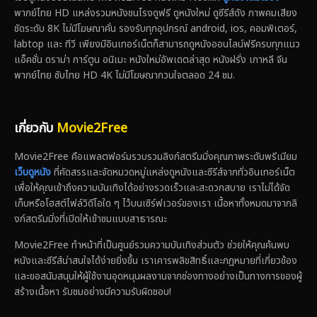
พากย์ไทย HD แหล่งรวมหนังชนโรงดูฟรี ดูหนังใหม่ ดูซีรีส์ดัง ภาพคมเสียง
ชัดระดับ 8K ไม่มีโฆษณาคั่น รองรับทุกอุปกรณ์ android, ios, คอมพิเตอร์,
labtop และ ทีวี เพียงมีอินเทอร์เน็ตก็สามารถดูหนังออนไลน์ฟรีครบทุกแนว
แอ็คชั่น ดราม่า การ์ตูน อนิเมะ หนังใหม่อัพเดตล่าสุด หนังฝรั่ง เกาหลี จีน
พากย์ไทย ซับไทย HD 4K ไม่มีโฆษณากวนใจตลอด 24 ชม.
เกี่ยวกับ
Movie2Free
Movie2Free คือแพลตฟอร์มรวบรวมลิงก์สตรีมมิ่งคุณภาพระดับพรีเมียม
เว็บดูหนัง
ที่คัดสรรและจัดหมวดหมู่แหล่งดูหนังและซีรีส์จากทั่วอินเทอร์เน็ต
เพื่อให้คุณเข้าถึงความบันเทิงได้อย่างรวดเร็วและสะดวกสบาย เราไม่ได้จัด
เก็บหรือโฮสต์ไฟล์วิดีโอใด ๆ ไว้บนเซิร์ฟเวอร์ของเรา เนื้อหาทั้งหมดมาจากลิ
งก์สตรีมมิ่งที่เปิดให้เข้าชมแบบสาธารณะ
Movie2Free ทำหน้าที่เป็นศูนย์รวมความบันเทิงส่วนตัว ช่วยให้คุณค้นพบ
หนังและซีรีส์น่าสนใจได้ง่ายยิ่งขึ้น เราเคารพลิขสิทธิ์และกฎหมายที่เกี่ยวข้อง
และขอสนับสนุนให้ผู้ใช้งานอุดหนุนผลงานจากช่องทางอย่างเป็นทางการของผู้
สร้างเนื้อหา รับชมอย่างมีความรับผิดชอบ!