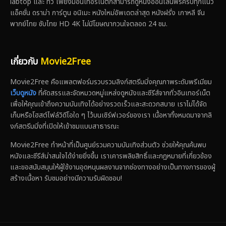
labtop และ ทีวี เพียงมีอินเทอร์เน็ตก็สามารถดูหนังออนไลน์ฟรีครบทุกแนว
แอ็คชั่น ดราม่า การ์ตูน อนิเมะ หนังใหม่อัพเดตล่าสุด หนังฝรั่ง เกาหลี จีน
พากย์ไทย ซับไทย HD 4K ไม่มีโฆษณากวนใจตลอด 24 ชม.
เกี่ยวกับ
Movie2Free
Movie2Free คือแพลตฟอร์มรวบรวมลิงก์สตรีมมิ่งคุณภาพระดับพรีเมียม
เว็บดูหนัง
ที่คัดสรรและจัดหมวดหมู่แหล่งดูหนังและซีรีส์จากทั่วอินเทอร์เน็ต
เพื่อให้คุณเข้าถึงความบันเทิงได้อย่างรวดเร็วและสะดวกสบาย เราไม่ได้จัด
เก็บหรือโฮสต์ไฟล์วิดีโอใด ๆ ไว้บนเซิร์ฟเวอร์ของเรา เนื้อหาทั้งหมดมาจากลิ
งก์สตรีมมิ่งที่เปิดให้เข้าชมแบบสาธารณะ
Movie2Free ทำหน้าที่เป็นศูนย์รวมความบันเทิงส่วนตัว ช่วยให้คุณค้นพบ
หนังและซีรีส์น่าสนใจได้ง่ายยิ่งขึ้น เราเคารพลิขสิทธิ์และกฎหมายที่เกี่ยวข้อง
และขอสนับสนุนให้ผู้ใช้งานอุดหนุนผลงานจากช่องทางอย่างเป็นทางการของผู้
สร้างเนื้อหา รับชมอย่างมีความรับผิดชอบ!