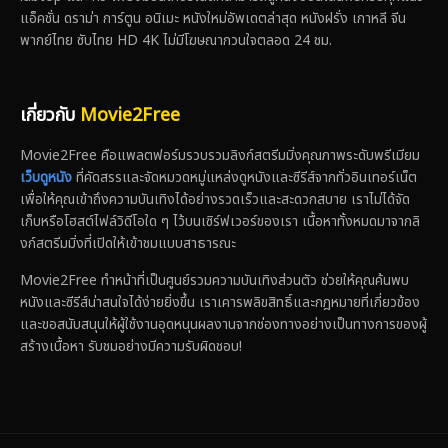
แอ็คชั่น ดราม่า การ์ตูน อนิเมะ หนังใหม่อัพเดตล่าสุด หนังฝรั่ง เกาหลี จีน
พากย์ไทย ซับไทย HD 4K ไม่มีโฆษณากวนใจตลอด 24 ชม.
เกี่ยวกับ
Movie2Free
Movie2Free คือแพลตฟอร์มรวบรวมลิงก์สตรีมมิ่งคุณภาพระดับพรีเมียม
เว็บดูหนัง
ที่คัดสรรและจัดหมวดหมู่แหล่งดูหนังและซีรีส์จากทั่วอินเทอร์เน็ต
เพื่อให้คุณเข้าถึงความบันเทิงได้อย่างรวดเร็วและสะดวกสบาย เราไม่ได้จัด
เก็บหรือโฮสต์ไฟล์วิดีโอใด ๆ ไว้บนเซิร์ฟเวอร์ของเรา เนื้อหาทั้งหมดมาจากลิ
งก์สตรีมมิ่งที่เปิดให้เข้าชมแบบสาธารณะ
Movie2Free ทำหน้าที่เป็นศูนย์รวมความบันเทิงส่วนตัว ช่วยให้คุณค้นพบ
หนังและซีรีส์น่าสนใจได้ง่ายยิ่งขึ้น เราเคารพลิขสิทธิ์และกฎหมายที่เกี่ยวข้อง
และขอสนับสนุนให้ผู้ใช้งานอุดหนุนผลงานจากช่องทางอย่างเป็นทางการของผู้
สร้างเนื้อหา รับชมอย่างมีความรับผิดชอบ!