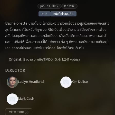
Jan. 23, 2012
87 Min.
ตลก
หนังรักโรแมนติก
Bachelorette ปาร์ตี้ชะนี โชคดีมีผัว ว่าด้วยเรื่องราวสุดป่วนของเพื่อนสาว
สุดซี­้สามคน ที่วันหนึ่งก็ถูกชวนให้ไปเป็นเพื่อนเจ้าสา­วไซส์น้องช้างจากเพื่อน
สมัยไฮสคูลที่พวกเธ­อเคยแกล้งเป็นประจำสมันเด็ก แน่นอนว่าพวกเธอไม่
ยอมแน่ที่จะให้เพื่อนสา­วคนนี้ได้แต่งงาน ทั้ง ๆ ที่พวกเธอยังเกาะคานกันอยู่
เลย ยุทธวิธีป่วนงานแต่งในปาร์ตี้สละโสดจึงได้­เริ่มต้นขึ้น
Original:
Bachelorette
TMDb:
5.4
(1,241 votes)
DIRECTOR
Leslye Headland
Kim Delise
Mark Cash
View more (2)