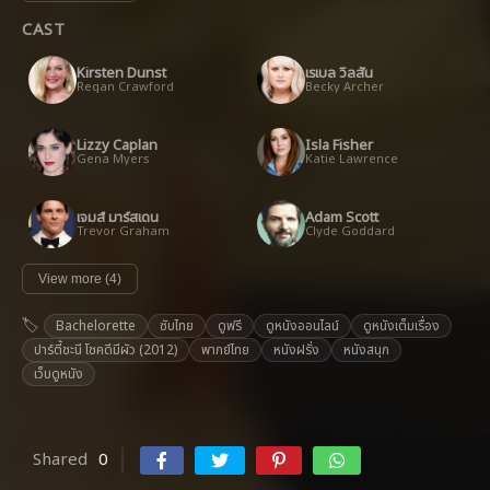
CAST
Kirsten Dunst
เรเบล วิลสัน
Regan Crawford
Becky Archer
Lizzy Caplan
Isla Fisher
Gena Myers
Katie Lawrence
เจมส์ มาร์สเดน
Adam Scott
Trevor Graham
Clyde Goddard
View more (4)
Bachelorette
ซับไทย
ดูฟรี
ดูหนังออนไลน์
ดูหนังเต็มเรื่อง
ปาร์ตี้ชะนี โชคดีมีผัว (2012)
พากย์ไทย
หนังฝรั่ง
หนังสนุก
เว็บดูหนัง
Shared
0