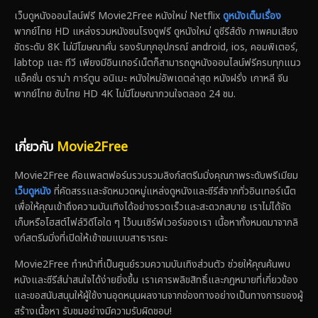
เว็บดูหนังออนไลน์ฟรี Movie2Free หนังใหม่ Netflix
ดูหนังเต็มเรื่อง
พากย์ไทย HD แหล่งรวมหนังชนโรงดูฟรี ดูหนังใหม่ ดูซีรีส์ดัง ภาพคมเสียง
ชัดระดับ 8K ไม่มีโฆษณาคั่น รองรับทุกอุปกรณ์ android, ios, คอมพิเตอร์,
labtop และ ทีวี เพียงมีอินเทอร์เน็ตก็สามารถดูหนังออนไลน์ฟรีครบทุกแนว
แอ็คชั่น ดราม่า การ์ตูน อนิเมะ หนังใหม่อัพเดตล่าสุด หนังฝรั่ง เกาหลี จีน
พากย์ไทย ซับไทย HD 4K ไม่มีโฆษณากวนใจตลอด 24 ชม.
เกี่ยวกับ
Movie2Free
Movie2Free คือแพลตฟอร์มรวบรวมลิงก์สตรีมมิ่งคุณภาพระดับพรีเมียม
เว็บดูหนัง
ที่คัดสรรและจัดหมวดหมู่แหล่งดูหนังและซีรีส์จากทั่วอินเทอร์เน็ต
เพื่อให้คุณเข้าถึงความบันเทิงได้อย่างรวดเร็วและสะดวกสบาย เราไม่ได้จัด
เก็บหรือโฮสต์ไฟล์วิดีโอใด ๆ ไว้บนเซิร์ฟเวอร์ของเรา เนื้อหาทั้งหมดมาจากลิ
งก์สตรีมมิ่งที่เปิดให้เข้าชมแบบสาธารณะ
Movie2Free ทำหน้าที่เป็นศูนย์รวมความบันเทิงส่วนตัว ช่วยให้คุณค้นพบ
หนังและซีรีส์น่าสนใจได้ง่ายยิ่งขึ้น เราเคารพลิขสิทธิ์และกฎหมายที่เกี่ยวข้อง
และขอสนับสนุนให้ผู้ใช้งานอุดหนุนผลงานจากช่องทางอย่างเป็นทางการของผู้
สร้างเนื้อหา รับชมอย่างมีความรับผิดชอบ!