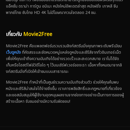
แอ็คชั่น ดราม่า การ์ตูน อนิเมะ หนังใหม่อัพเดตล่าสุด หนังฝรั่ง เกาหลี จีน
พากย์ไทย ซับไทย HD 4K ไม่มีโฆษณากวนใจตลอด 24 ชม.
เกี่ยวกับ
Movie2Free
Movie2Free คือแพลตฟอร์มรวบรวมลิงก์สตรีมมิ่งคุณภาพระดับพรีเมียม
เว็บดูหนัง
ที่คัดสรรและจัดหมวดหมู่แหล่งดูหนังและซีรีส์จากทั่วอินเทอร์เน็ต
เพื่อให้คุณเข้าถึงความบันเทิงได้อย่างรวดเร็วและสะดวกสบาย เราไม่ได้จัด
เก็บหรือโฮสต์ไฟล์วิดีโอใด ๆ ไว้บนเซิร์ฟเวอร์ของเรา เนื้อหาทั้งหมดมาจากลิ
งก์สตรีมมิ่งที่เปิดให้เข้าชมแบบสาธารณะ
Movie2Free ทำหน้าที่เป็นศูนย์รวมความบันเทิงส่วนตัว ช่วยให้คุณค้นพบ
หนังและซีรีส์น่าสนใจได้ง่ายยิ่งขึ้น เราเคารพลิขสิทธิ์และกฎหมายที่เกี่ยวข้อง
และขอสนับสนุนให้ผู้ใช้งานอุดหนุนผลงานจากช่องทางอย่างเป็นทางการของผู้
สร้างเนื้อหา รับชมอย่างมีความรับผิดชอบ!