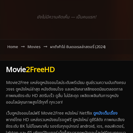
ยังไม่มีความคิดเห็น — เป็นคนแรก!
Home
Movies
ผาดำคำไอ่ ซินเดอเรลล่าสตอรี่ (2024)
Movie
2FreeHD
Movie2Free แหล่งดูหนังออนไลน์ระดับพรีเมียม ศูนย์รวมความบันเทิงครบ
วงจร ดูหนังใหม่ล่าสุด หนังดังชนโรง และหนังคลาสสิกยอดนิยมตลอดกาล
ภาพคมชัดระดับ HD สตรีมเร็ว ดูลื่น ไม่มีสะดุด เพลิดเพลินกับการดูหนัง
ออนไลน์คุณภาพสูงได้ทุกที่ ทุกเวลา!
เว็บดูหนังออนไลน์ฟรี Movie2Free หนังใหม่ Netflix
ดูหนังเต็มเรื่อง
พากย์ไทย HD แหล่งรวมหนังชนโรงดูฟรี ดูหนังใหม่ ดูซีรีส์ดัง ภาพคมเสียง
ชัดระดับ 8K ไม่มีโฆษณาคั่น รองรับทุกอุปกรณ์ android, ios, คอมพิเตอร์,
labtop และ ทีวี เพียงมีอินเทอร์เน็ตก็สามารถดูหนังออนไลน์ฟรีครบทุกแนว