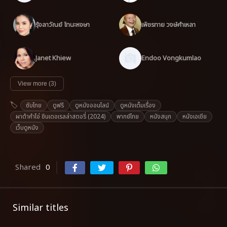
รุ้งลาวัณย์ โทนะหงษา
เพ็ชรทาย วงษ์คำเหลา
Janet Khiew
Endoo Vongkumlao
View more (3)
ซับไทย
ดูฟรี
ดูหนังออนไลน์
ดูหนังเต็มเรื่อง
ผาดำคำไอ่ ซินเดอเรลล่าสตอรี่ (2024)
พากย์ไทย
หนังสนุก
หนังเอเชีย
เว็บดูหนัง
Shared
0
Similar titles