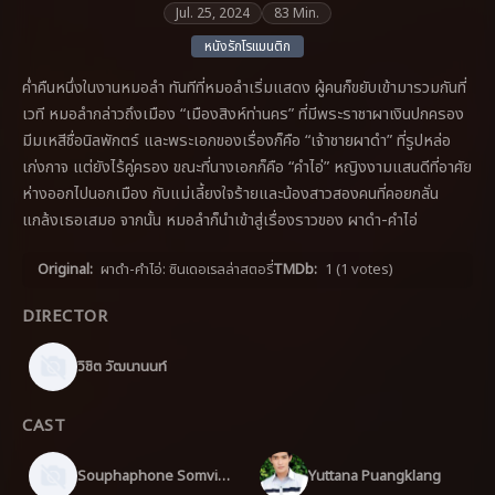
Jul. 25, 2024
83 Min.
หนังรักโรแมนติก
ค่ำคืนหนึ่งในงานหมอลำ ทันทีที่หมอลำเริ่มแสดง ผู้คนก็ขยับเข้ามารวมกันที่
เวที หมอลำกล่าวถึงเมือง “เมืองสิงห์ท่านคร” ที่มีพระราชาผาเงินปกครอง
มีมเหสีชื่อนิลพักตร์ และพระเอกของเรื่องก็คือ “เจ้าชายผาดำ” ที่รูปหล่อ
เก่งกาจ แต่ยังไร้คู่ครอง ขณะที่นางเอกก็คือ “คำไอ่” หญิงงามแสนดีที่อาศัย
ห่างออกไปนอกเมือง กับแม่เลี้ยงใจร้ายและน้องสาวสองคนที่คอยกลั่น
แกล้งเธอเสมอ จากนั้น หมอลำก็นำเข้าสู่เรื่องราวของ ผาดำ-คำไอ่
Original:
ผาดำ-คำไอ่: ซินเดอเรลล่าสตอรี่
TMDb:
1
(1 votes)
DIRECTOR
วิชิต วัฒนานนท์
CAST
Souphaphone Somvichith
Yuttana Puangklang