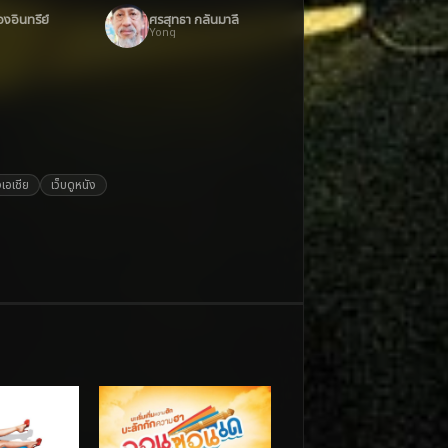
องอินทรีย์
ศรสุทธา กลั่นมาลี
Yong
งเอเชีย
เว็บดูหนัง