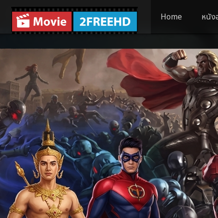
Home
หนัง