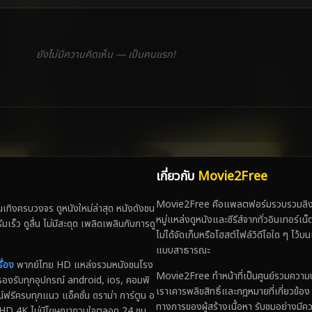
ยังไม่มีความคิดเห็น — เป็นคนแรก!
เกี่ยวกับ
Movie2Free
Movie2Free คือแพลตฟอร์มรวบรวมลิงก์
ทิงครบวงจร ดูหนังใหม่ล่าสุด หนังดังชน
หมู่แหล่งดูหนังและซีรีส์จากทั่วอินเทอร์เ
 ดูลื่น ไม่มีสะดุด เพลิดเพลินกับการดู
ไม่ได้จัดเก็บหรือโฮสต์ไฟล์วิดีโอใด ๆ ไว้บน
แบบสาธารณะ
ื่อง
พากย์ไทย HD แหล่งรวมหนังชนโรง
Movie2Free ทำหน้าที่เป็นศูนย์รวมความบันเ
่น รองรับทุกอุปกรณ์ android, ios, คอมพิ
เราเคารพลิขสิทธิ์และกฎหมายที่เกี่ยวข้อ
์ฟรีครบทุกแนว แอ็คชั่น ดราม่า การ์ตูน อ
ทางการของผู้สร้างเนื้อหา รับชมอย่างมีค
ไทย HD 4K ไม่มีโฆษณากวนใจตลอด 24 ชม.