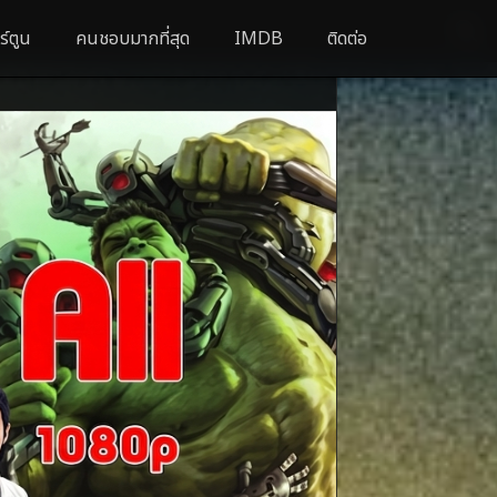
ร์ตูน
คนชอบมากที่สุด
IMDB
ติดต่อ