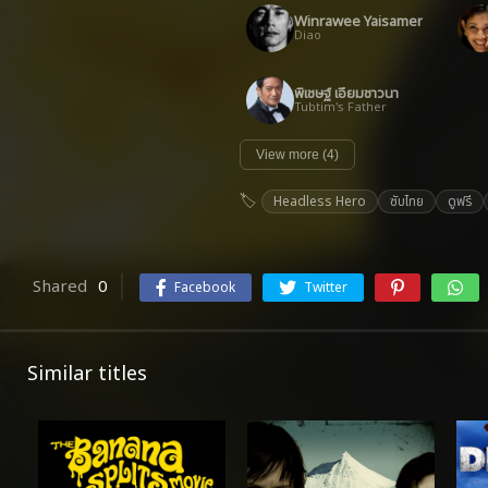
Winrawee Yaisamer
Diao
พิเชษฐ์ เอี่ยมชาวนา
Tubtim's Father
View more (4)
Headless Hero
ซับไทย
ดูฟรี
Shared
0
Facebook
Twitter
Similar titles