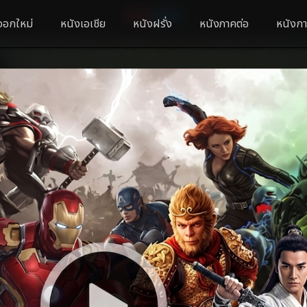
ออกใหม่
หนังเอเชีย
หนังฝรั่ง
หนังภาคต่อ
หนังกา