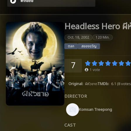
พากย์ไทย
Headless Hero ผีห
Oct. 18, 2002
120 Min.
ตลก
สยองขวัญ
7
1
vote
Original:
ผีหัวขาด
TMDb:
6.1
(8 votes
DIRECTOR
Komsan Treepong
CAST