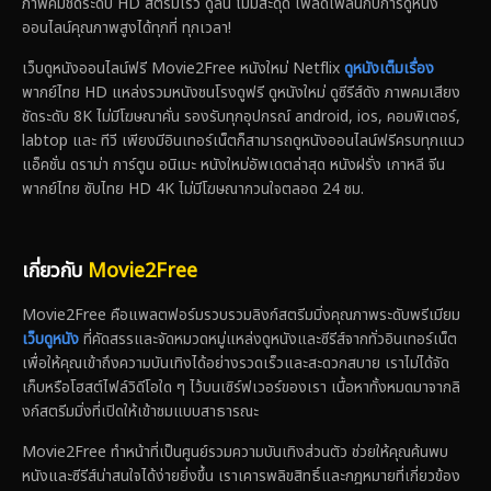
ภาพคมชัดระดับ HD สตรีมเร็ว ดูลื่น ไม่มีสะดุด เพลิดเพลินกับการดูหนัง
ออนไลน์คุณภาพสูงได้ทุกที่ ทุกเวลา!
เว็บดูหนังออนไลน์ฟรี Movie2Free หนังใหม่ Netflix
ดูหนังเต็มเรื่อง
พากย์ไทย HD แหล่งรวมหนังชนโรงดูฟรี ดูหนังใหม่ ดูซีรีส์ดัง ภาพคมเสียง
ชัดระดับ 8K ไม่มีโฆษณาคั่น รองรับทุกอุปกรณ์ android, ios, คอมพิเตอร์,
labtop และ ทีวี เพียงมีอินเทอร์เน็ตก็สามารถดูหนังออนไลน์ฟรีครบทุกแนว
แอ็คชั่น ดราม่า การ์ตูน อนิเมะ หนังใหม่อัพเดตล่าสุด หนังฝรั่ง เกาหลี จีน
พากย์ไทย ซับไทย HD 4K ไม่มีโฆษณากวนใจตลอด 24 ชม.
เกี่ยวกับ
Movie2Free
Movie2Free คือแพลตฟอร์มรวบรวมลิงก์สตรีมมิ่งคุณภาพระดับพรีเมียม
เว็บดูหนัง
ที่คัดสรรและจัดหมวดหมู่แหล่งดูหนังและซีรีส์จากทั่วอินเทอร์เน็ต
เพื่อให้คุณเข้าถึงความบันเทิงได้อย่างรวดเร็วและสะดวกสบาย เราไม่ได้จัด
เก็บหรือโฮสต์ไฟล์วิดีโอใด ๆ ไว้บนเซิร์ฟเวอร์ของเรา เนื้อหาทั้งหมดมาจากลิ
งก์สตรีมมิ่งที่เปิดให้เข้าชมแบบสาธารณะ
Movie2Free ทำหน้าที่เป็นศูนย์รวมความบันเทิงส่วนตัว ช่วยให้คุณค้นพบ
หนังและซีรีส์น่าสนใจได้ง่ายยิ่งขึ้น เราเคารพลิขสิทธิ์และกฎหมายที่เกี่ยวข้อง