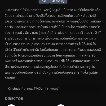
ตลก
สยองขวัญ
ปมความรักที่เข้าใจผิดจากกระเพราผู้หญิงอันเป็นที่รัก จนทำให้ไอ้เบิร์ต เด็ก
วัดอนาคตไกลจมน้ำตาย จึงเป็นที่มาของการล้างแค้นของผีใหม่ อย่างไอ้
เบิร์ต ทว่าเหตุการณ์ ที่เกิดขึ้นจากความแค้นมีภาพ ศพลุกขึ้นนั่งได้ โพสต์ลง
social ยอดคนดูหลักล้านชั่วข้ามคืน จนทำให้เป็นที่สนใจของนักข่าว สำนักข่าว
ช่อง1 ( เรนนี่ , พีท , แอม ) และ สำนักข่าวช่อง4 ( ธรรมชาติ , เอวา , มิกกี้
) คู่ปรับตลอดการในการทำข่าว เพื่อแย่งความป็นหนึ่งในการรายงานข่าว
เป็นที่มาของความสนุก ความฮา ความหน้าหวาดกลัวเพราะไม่ได้มีแค่ ไอ้
เบิร์ต ผีใหม่ตัวเดียวเท่านั้น ในเมื่อทีมคนมาเยอะ การรวมตัวของพลพรรคผี
จึงเกิดขึ้น โดยความร่วมมือของแม่นาก ไอ้แดงลูกแม่นาก และผีกระสือ
เพื่อมาสร้างความหน้าสะพรึง ปนความฮา แต่ไม่ได้หมดแค่ความฮา แต่ยัง
มีความรักหลากหลายเวอชั่นหลายรูปแบบ ทั้งรักแบบตั้งใจ หยอดทุกวัน
เพราะชอบน้องเมียอย่าง ( กำนันหมู ) พร้อมงัดทุกกลยุทธ ถึงขั้นคุณไสย
ยาเสน่ห์
Original:
ผีฮา คนเฮ
TMDb:
1
(1 votes)
DIRECTOR