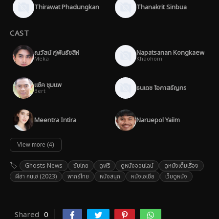
Thirawat Phadungkan
Thanakrit Sinbua
CAST
ณวัสน์ ภู่พันธัชสีห์
Napatsanan Kongkaew
Meka
Khaohom
แซ็ค ชุมแพ
ธนเดช โอภาสธัญกร
Bert
Meentra Intira
Naruepol Yaiim
View more (4)
Ghosts News
ซับไทย
ดูฟรี
ดูหนังออนไลน์
ดูหนังเต็มเรื่อง
ผีฮา คนเฮ (2023)
พากย์ไทย
หนังสนุก
หนังเอเชีย
เว็บดูหนัง
Shared
0